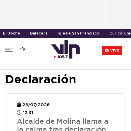
El Joche
Balacera
Iglesia San Francisco
Curicó Un
EN VIVO
Declaración
25/07/2026
12:31
Alcalde de Molina llama a
la calma tras declaración