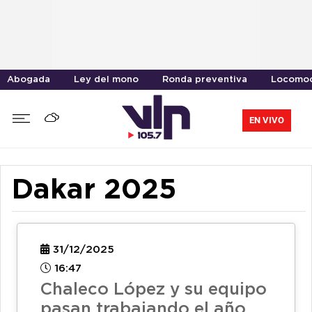
Abogada
Ley del mono
Ronda preventiva
Locomoc
EN VIVO
Dakar 2025
31/12/2025
16:47
Chaleco López y su equipo
pasan trabajando el año