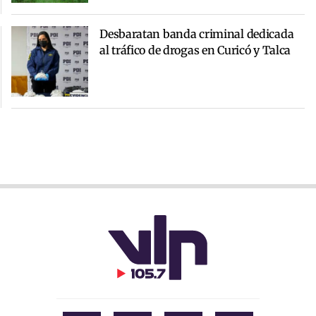
Desbaratan banda criminal dedicada
al tráfico de drogas en Curicó y Talca