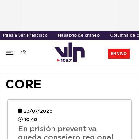
Iglesia San Francisco
Hallazgo de craneo
Columna de o
EN VIVO
CORE
23/07/2026
10:40
En prisión preventiva
queda consejero regional