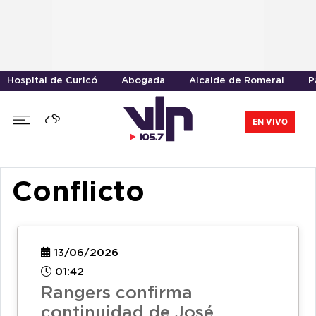
Hospital de Curicó
Abogada
Alcalde de Romeral
P
EN VIVO
Conflicto
13/06/2026
01:42
Rangers confirma
continuidad de José