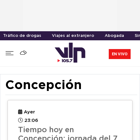
Tráfico de drogas
Viajes al extranjero
Abogada
Si
EN VIVO
Concepción
Ayer
23:06
Tiempo hoy en
Concepción: jornada del 7