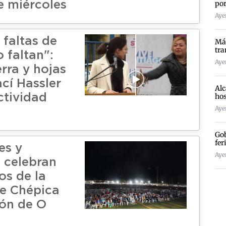
por
e miércoles
Ayer
 faltas de
Más
tra
 faltan":
Ayer
rra y hojas
ací Hassler
Alc
hos
ctividad
Ayer
Gob
fer
es y
Ayer
 celebran
os de la
e Chépica
ión de O