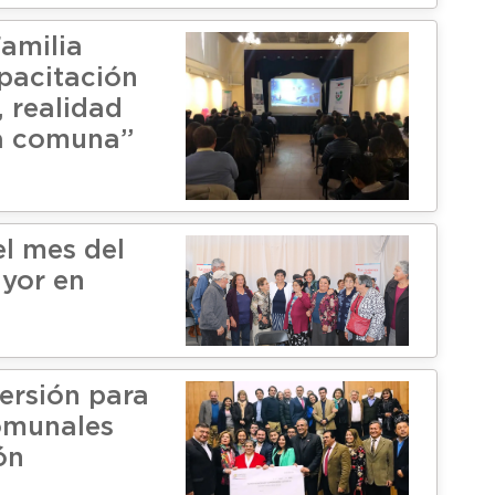
amilia
apacitación
, realidad
a comuna”
el mes del
yor en
versión para
omunales
ón