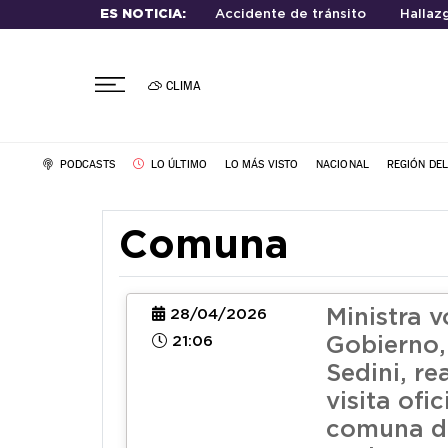
ES NOTICIA:
Accidente de tránsito
Hallaz
CLIMA
PODCASTS
LO ÚLTIMO
LO MÁS VISTO
NACIONAL
REGIÓN DE
Comuna
Ministra 
28/04/2026
21:06
Gobierno,
Sedini, re
visita ofic
comuna d