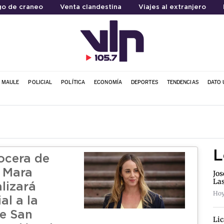
go de craneo
Venta clandestina
Viajes al extranjero
L MAULE
POLICIAL
POLÍTICA
ECONOMÍA
DEPORTES
TENDENCIAS
DATO 
L
vocera de
 Mara
Jos
La
alizará
Hoy
ial a la
e San
Lic