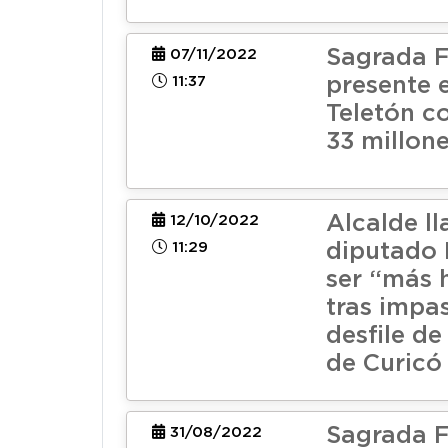
Sagrada F
07/11/2022
11:37
presente e
Teletón c
33 millon
Alcalde l
12/10/2022
11:29
diputado 
ser “más 
tras impa
desfile de
de Curicó
Sagrada F
31/08/2022