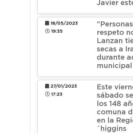
Javier est
"Personas
18/05/2023
19:35
respeto no
Lanzan tie
secas a Ir
durante a
municipal
Este viern
27/01/2023
17:23
sábado se
los 148 añ
comuna d
en la Reg
´higgins