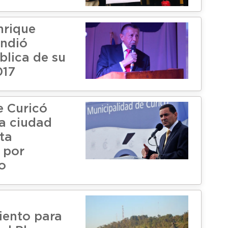
nrique
indió
blica de su
017
e Curicó
la ciudad
ta
 por
o
iento para