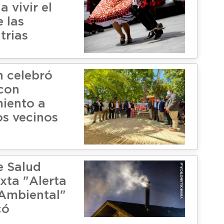
 vivir el
 las
trias
 celebró
con
iento a
s vecinos
e Salud
xta "Alerta
 Ambiental"
có