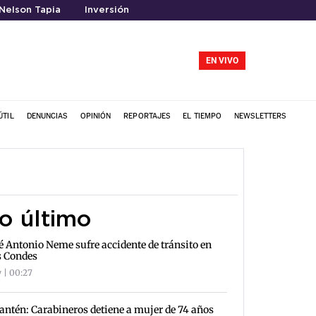
Nelson Tapia
Inversión
EN VIVO
ÚTIL
DENUNCIAS
OPINIÓN
REPORTAJES
EL TIEMPO
NEWSLETTERS
o último
é Antonio Neme sufre accidente de tránsito en
s Condes
 | 00:27
antén: Carabineros detiene a mujer de 74 años