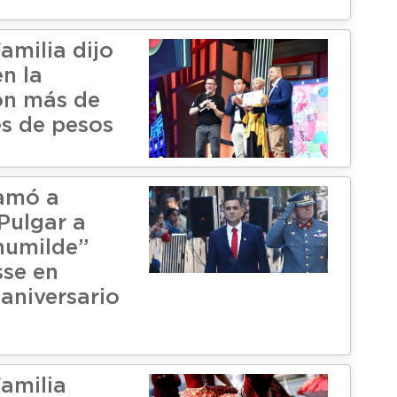
amilia dijo
n la
on más de
es de pesos
lamó a
Pulgar a
humilde”
sse en
 aniversario
amilia