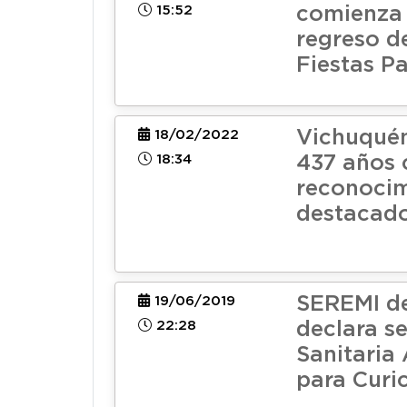
15:52
comienza a
regreso de
Fiestas Pa
Vichuquén
18/02/2022
18:34
437 años 
reconocim
destacado
SEREMI d
19/06/2019
22:28
declara se
Sanitaria
para Curi