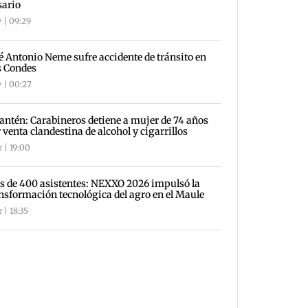
sario
 | 09:29
é Antonio Neme sufre accidente de tránsito en
s Condes
 | 00:27
antén: Carabineros detiene a mujer de 74 años
 venta clandestina de alcohol y cigarrillos
 | 19:00
 de 400 asistentes: NEXXO 2026 impulsó la
nsformación tecnológica del agro en el Maule
 | 18:35