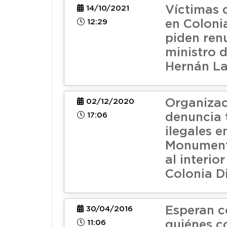
Víctimas 
14/10/2021
12:29
en Coloni
piden ren
ministro d
Hernán La
Organiza
02/12/2020
17:06
denuncia 
ilegales e
Monument
al interio
Colonia D
Esperan c
30/04/2016
11:06
quiénes 