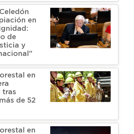
 Celedón
piación en
ignidad:
to de
sticia y
nacional"
orestal en
era
 tras
más de 52
orestal en