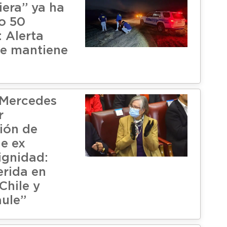
iera” ya ha
o 50
: Alerta
se mantiene
 Mercedes
r
ión de
de ex
ignidad:
erida en
Chile y
aule”