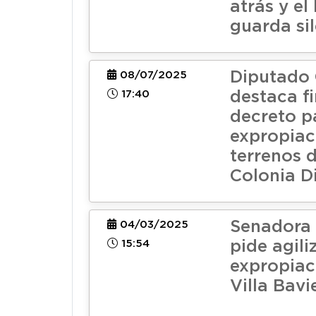
atrás y el
guarda si
Diputado
08/07/2025
17:40
destaca f
decreto p
expropiac
terrenos d
Colonia D
Senadora
04/03/2025
15:54
pide agili
expropiac
Villa Bavi