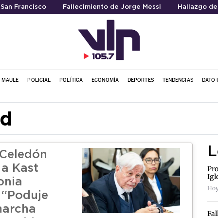
 San Francisco
Fallecimiento de Jorge Messi
Hallazgo de
L MAULE
POLICIAL
POLÍTICA
ECONOMÍA
DEPORTES
TENDENCIAS
DATO 
ad
L
 Celedón
 a Kast
Pro
Igl
onia
Hoy
 “Poduje
marcha
Fal