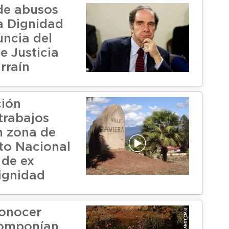
de abusos
a Dignidad
uncia del
e Justicia
rraín
ción
trabajos
n zona de
o Nacional
r de ex
ignidad
onocer
componían