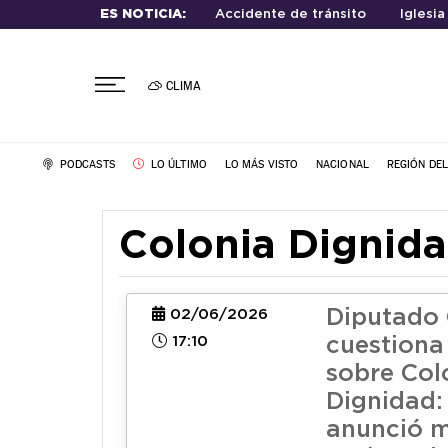
ES NOTICIA:
Accidente de tránsito
Iglesia
CLIMA
PODCASTS
LO ÚLTIMO
LO MÁS VISTO
NACIONAL
REGIÓN DE
Colonia Dignid
Diputado
02/06/2026
17:10
cuestiona
sobre Col
Dignidad:
anunció 