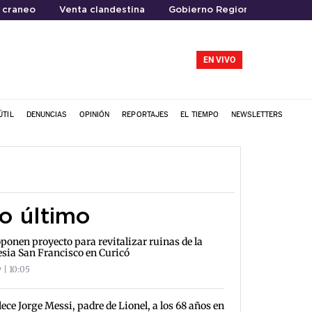
 craneo
Venta clandestina
Gobierno Regional del Maule
EN VIVO
ÚTIL
DENUNCIAS
OPINIÓN
REPORTAJES
EL TIEMPO
NEWSLETTERS
o último
ponen proyecto para revitalizar ruinas de la
esia San Francisco en Curicó
 | 10:05
lece Jorge Messi, padre de Lionel, a los 68 años en