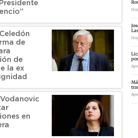
Ro
 Presidente
Hoy
lencio”
Jos
La
 Celedón
Hoy
irma de
ara
Lic
por
ión de
Ayer
e la ex
ignidad
Más
tra
Ayer
 Vodanovic
zar
iones en
era