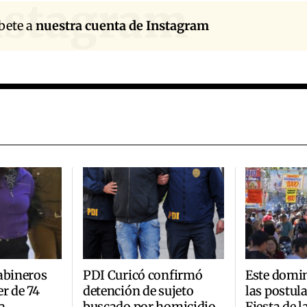
nstagram
bete a
nuestra cuenta de Instagram
abineros
PDI Curicó confirmó
Este domi
r de 74
detención de sujeto
las postul
a
buscado por homicidio
Fiesta de 