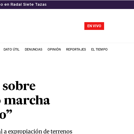
ro en Radal Siete Tazas
EN VIVO
DATO ÚTIL
DENUNCIAS
OPINIÓN
REPORTAJES
EL TIEMPO
 sobre
ó marcha
io”
al a expropiación de terrenos