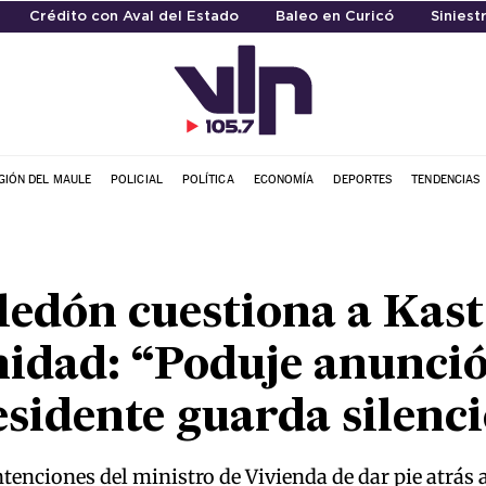
Crédito con Aval del Estado
Baleo en Curicó
Siniest
GIÓN DEL MAULE
POLICIAL
POLÍTICA
ECONOMÍA
DEPORTES
TENDENCIAS
edón cuestiona a Kast
nidad: “Poduje anunci
residente guarda silenc
ntenciones del ministro de Vivienda de dar pie atrás 