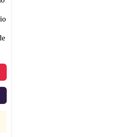
lo
io
de