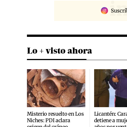
i
Suscrí
Lo + visto ahora
Misterio resuelto en Los
Licantén: Car
Niches: PDI aclara
detiene a muje
origen del cráneo
años por vent