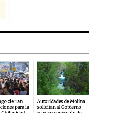
ngo cierran
Autoridades de Molina
aciones para la
solicitan al Gobierno
la Chilenidad
revocar concesión de