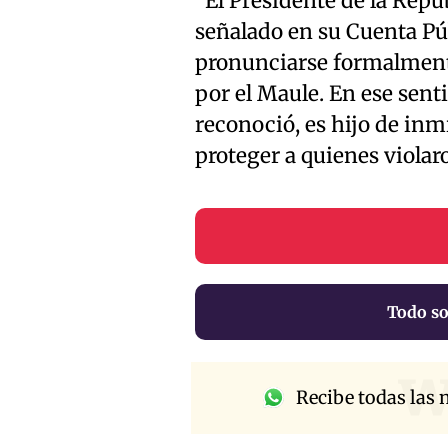
“El Presidente de la Repú
señalado en su Cuenta Pú
pronunciarse formalmente
por el Maule. En ese sen
reconoció, es hijo de in
proteger a quienes viol
Todo so
w
Recibe todas las n