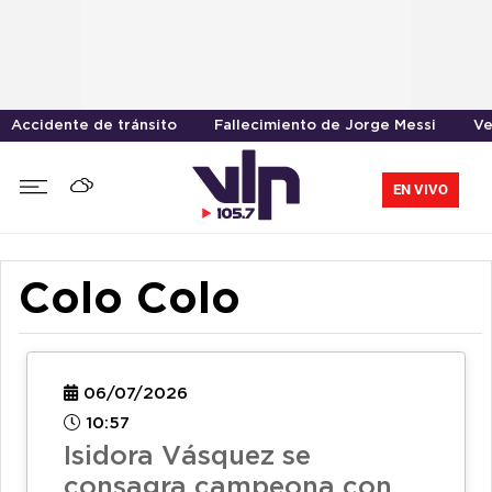
Accidente de tránsito
Fallecimiento de Jorge Messi
Ve
EN VIVO
Colo Colo
06/07/2026
10:57
Isidora Vásquez se
consagra campeona con