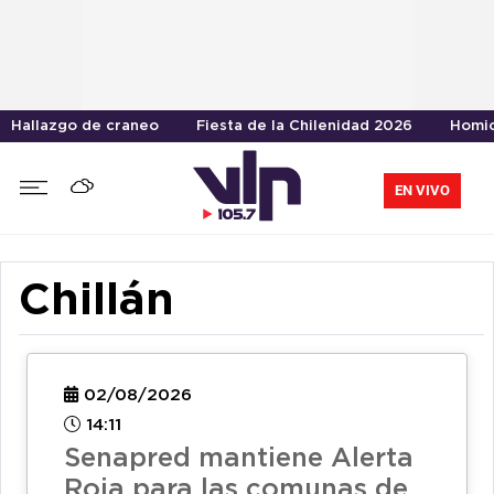
Hallazgo de craneo
Fiesta de la Chilenidad 2026
Homic
EN VIVO
Chillán
02/08/2026
14:11
Senapred mantiene Alerta
Roja para las comunas de