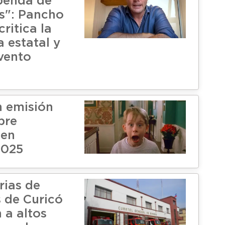
penda de
rs": Pancho
ritica la
 estatal y
vento
 emisión
bre
 en
2025
rias de
 de Curicó
 a altos