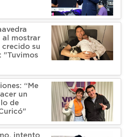
aavedra
 al mostrar
 crecido su
a: "Tuvimos
riones: “Me
hacer un
lo de
Curicó"
mo, intento