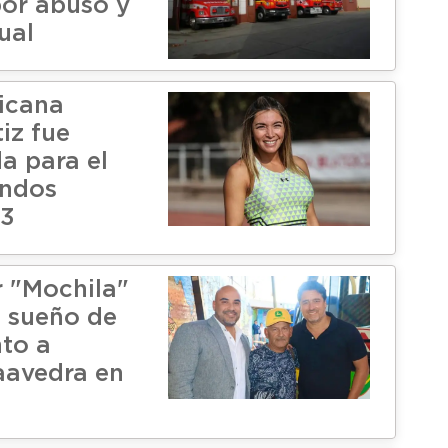
por abuso y
ual
ricana
iz fue
a para el
undos
 3
r "Mochila"
 sueño de
nto a
aavedra en