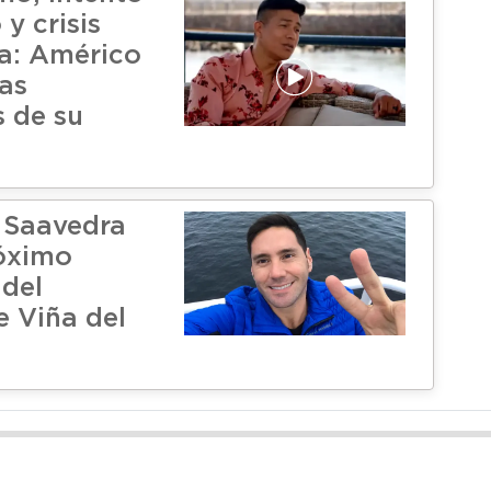
 y crisis
a: Américo
ras
 de su
 Saavedra
róximo
del
e Viña del