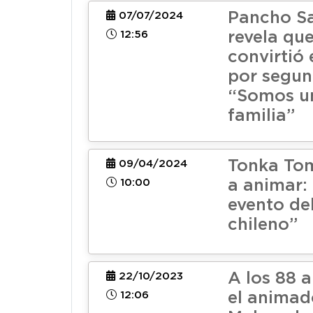
Pancho S
07/07/2024
12:56
revela que
convirtió
por segun
“Somos u
familia”
Tonka Tom
09/04/2024
10:00
a animar:
evento de
chileno”
A los 88 
22/10/2023
12:06
el animad