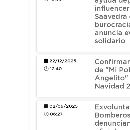
ayuda de
influence
Saavedra c
burocracia
anuncia e
solidario
Confirman
22/12/2025
12:40
de "Mi Po
Angelito"
Navidad 
Exvolunta
02/09/2025
06:27
Bomberos
denuncian