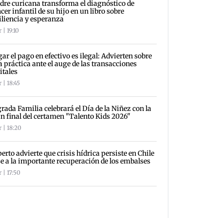
re curicana transforma el diagnóstico de
cer infantil de su hijo en un libro sobre
iliencia y esperanza
 | 19:10
ar el pago en efectivo es ilegal: Advierten sobre
a práctica ante el auge de las transacciones
itales
 | 18:45
rada Familia celebrará el Día de la Niñez con la
n final del certamen "Talento Kids 2026"
 | 18:20
erto advierte que crisis hídrica persiste en Chile
e a la importante recuperación de los embalses
 | 17:50