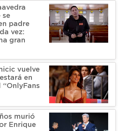
aavedra
 se
 en padre
da vez:
na gran
icic vuelve
 estará en
l “OnlyFans
años murió
or Enrique