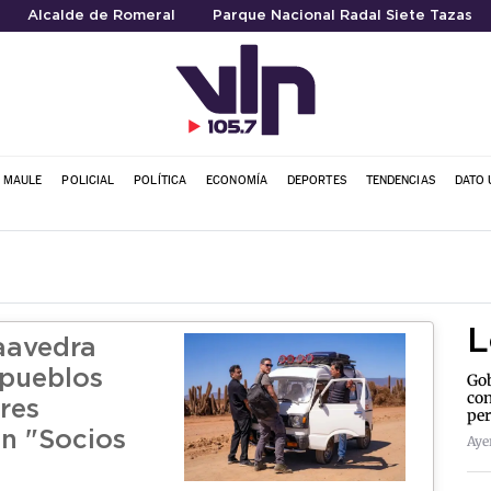
Alcalde de Romeral
Parque Nacional Radal Siete Tazas
L MAULE
POLICIAL
POLÍTICA
ECONOMÍA
DEPORTES
TENDENCIAS
DATO 
L
aavedra
 pueblos
Gob
con
res
per
en "Socios
Aye