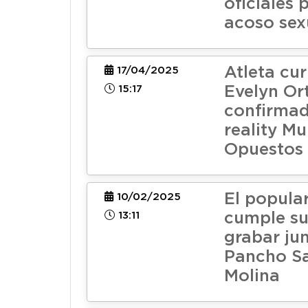
oficiales 
acoso sex
Atleta cu
17/04/2025
15:17
Evelyn Ort
confirmad
reality M
Opuestos
El popula
10/02/2025
13:11
cumple su
grabar ju
Pancho S
Molina