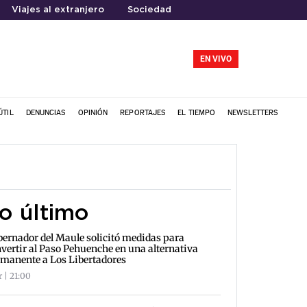
Viajes al extranjero
Sociedad
EN VIVO
ÚTIL
DENUNCIAS
OPINIÓN
REPORTAJES
EL TIEMPO
NEWSLETTERS
o último
ernador del Maule solicitó medidas para
vertir al Paso Pehuenche en una alternativa
manente a Los Libertadores
r | 21:00