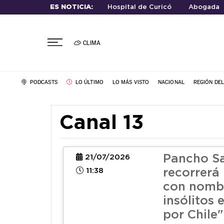
ES NOTICIA:
Hospital de Curicó
Abogada
CLIMA
PODCASTS
LO ÚLTIMO
LO MÁS VISTO
NACIONAL
REGIÓN DE
Canal 13
Pancho S
21/07/2026
11:38
recorrerá
con nomb
insólitos 
por Chile"