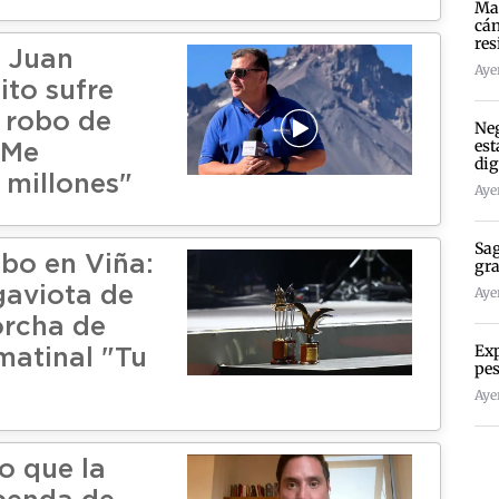
Mad
cán
res
 Juan
Ayer
ito sufre
 robo de
Neg
est
"Me
dig
 millones"
Ayer
Sag
obo en Viña:
gra
gaviota de
Ayer
orcha de
Exp
matinal "Tu
pes
Ayer
o que la