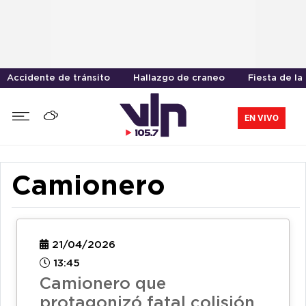
Accidente de tránsito
Hallazgo de craneo
Fiesta de la
EN VIVO
Camionero
21/04/2026
13:45
Camionero que
protagonizó fatal colisión