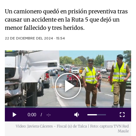
Un camionero quedó en prisión preventiva tras
causar un accidente en la Ruta 5 que dejó un
menor fallecido y tres heridos.
22 DE DICIEMBRE DEL 2024 · 15:54
Play
Video
Loaded
:
0%
Current
0:00
/
Duration
-:-
Play
Mute
Fullscreen
Video: Javiera Cáceres - Fiscal (s) de Talca | Foto: captura TVN Red
Time
Maule