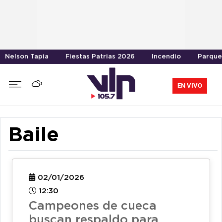
Nelson Tapia
Fiestas Patrias 2026
Incendio
Parque
EN VIVO
Baile
02/01/2026
12:30
Campeones de cueca
buscan respaldo para