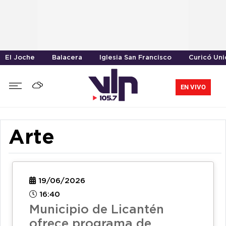
El Joche
Balacera
Iglesia San Francisco
Curicó Un
EN VIVO
Arte
19/06/2026
16:40
Municipio de Licantén
ofrece programa de