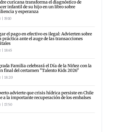
re curicana transforma el diagnóstico de
cer infantil de su hijo en un libro sobre
iliencia y esperanza
 | 19:10
ar el pago en efectivo es ilegal: Advierten sobre
a práctica ante el auge de las transacciones
itales
 | 18:45
rada Familia celebrará el Día de la Niñez con la
n final del certamen "Talento Kids 2026"
 | 18:20
erto advierte que crisis hídrica persiste en Chile
e a la importante recuperación de los embalses
 | 17:50