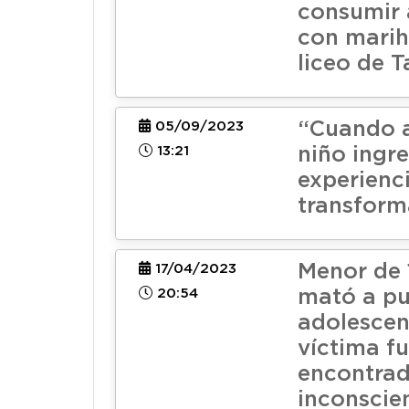
consumir 
con mari
liceo de T
“Cuando 
05/09/2023
13:21
niño ingr
experienc
transform
Menor de 
17/04/2023
20:54
mató a pu
adolescen
víctima f
encontra
inconscien