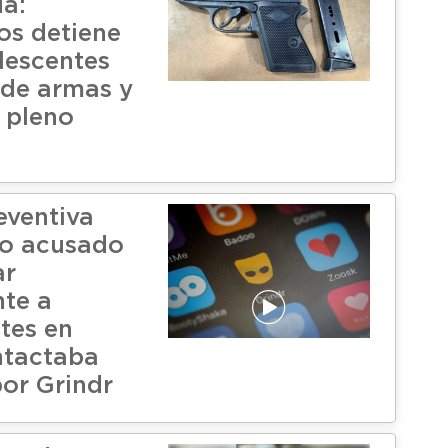
a:
os detiene
lescentes
 de armas y
 pleno
eventiva
to acusado
ar
te a
tes en
ntactaba
por Grindr