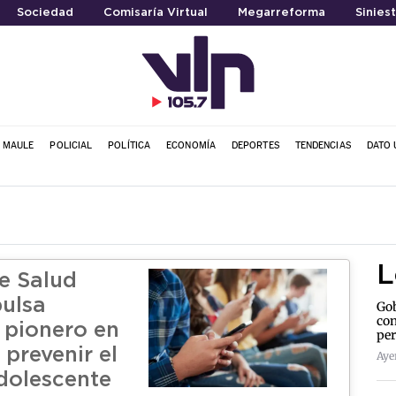
Sociedad
Comisaría Virtual
Megarreforma
Siniest
L MAULE
POLICIAL
POLÍTICA
ECONOMÍA
DEPORTES
TENDENCIAS
DATO 
L
de Salud
ulsa
Gob
con
pionero en
per
 prevenir el
Aye
adolescente