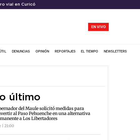
ro vial en Curicó
EN VIVO
ÚTIL
DENUNCIAS
OPINIÓN
REPORTAJES
EL TIEMPO
NEWSLETTERS
o último
ernador del Maule solicitó medidas para
vertir al Paso Pehuenche en una alternativa
manente a Los Libertadores
r | 21:00