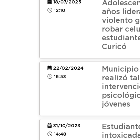
Adolescen
18/07/2025
12:10
años lide
violento 
robar celu
estudiant
Curicó
Municipio
22/02/2024
16:53
realizó ta
intervenc
psicológi
jóvenes
Estudiant
31/10/2023
14:48
intoxicad