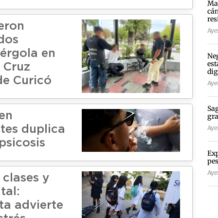
Mad
cán
res
eron
Ayer
dos
érgola en
Neg
est
s Cruz
dig
de Curicó
Ayer
Sag
en
gra
tes duplica
Ayer
psicosis
Exp
pes
Ayer
 clases y
tal:
ta advierte