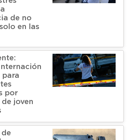
strés
la
ia de no
solo en las
nte:
internación
a para
tes
s por
 de joven
s
 de