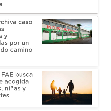
a
rchiva caso
as
s y
as por un
ido camino
 FAE busca
de acogida
, niñas y
tes