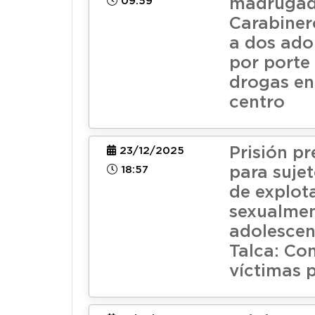
09:59
madrugad
Carabiner
a dos ado
por porte
drogas en
centro
Prisión pr
23/12/2025
18:57
para suje
de explot
sexualmen
adolescen
Talca: Co
víctimas 