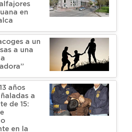
alfajores
huana en
alca
acoges a un
esas a una
ia
adora”
13 años
ñaladas a
te de 15:
ue
do
te en la