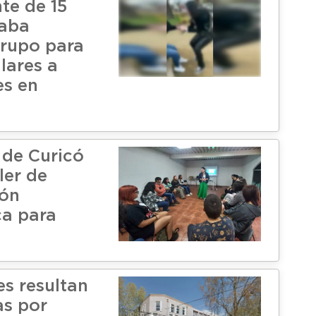
te de 15
raba
grupo para
lares a
es en
 de Curicó
ller de
ión
ca para
es resultan
as por