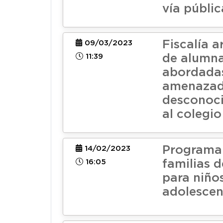
vía públic
Fiscalía a
09/03/2023
11:39
de alumn
abordada
amenazad
desconoc
al colegio
Programa
14/02/2023
16:05
familias 
para niños
adolescen