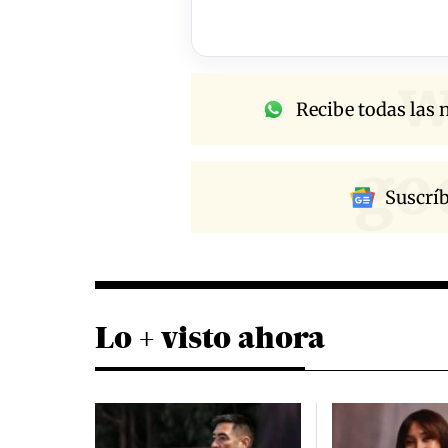
w
Recibe todas las n
go
Suscrí
Lo + visto ahora