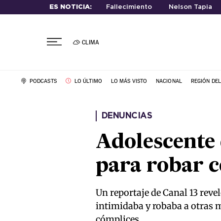
ES NOTICIA:
Fallecimiento
Nelson Tapia
CLIMA
PODCASTS
LO ÚLTIMO
LO MÁS VISTO
NACIONAL
REGIÓN DE
DENUNCIAS
Adolescente 
para robar c
Un reportaje de Canal 13 reve
intimidaba y robaba a otras m
cómplices.