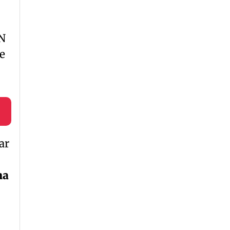
LN
e
ar
ma