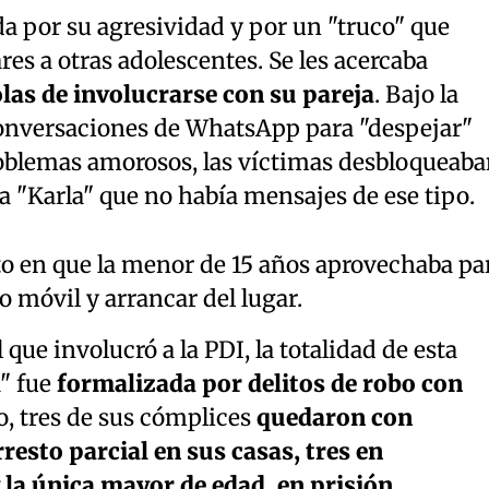
a por su agresividad y por un "truco" que
ares a otras adolescentes. Se les acercaba
as de involucrarse con su pareja
. Bajo la
onversaciones de WhatsApp para "despejar"
oblemas amorosos, las víctimas desbloqueab
 a "Karla" que no había mensajes de ese tipo.
o en que la menor de 15 años aprovechaba pa
o móvil y arrancar del lugar.
 que involucró a la PDI, la totalidad de esta
" fue
formalizada por delitos de robo con
o, tres de sus cómplices
quedaron con
resto parcial en sus casas, tres en
 la única mayor de edad, en prisión