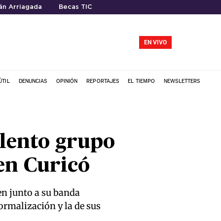
ián Arriagada
Becas TIC
EN VIVO
ÚTIL
DENUNCIAS
OPINIÓN
REPORTAJES
EL TIEMPO
NEWSLETTERS
olento grupo
 en Curicó
en junto a su banda
ormalización y la de sus