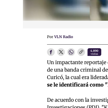
Por
VLN Radio
4.890
visitas
Un impactante reportaje 
de una banda criminal ded
Curicó, la cual era lidera
se le identificará como 
De acuerdo con la investig
Investigaciones (PDI), "K