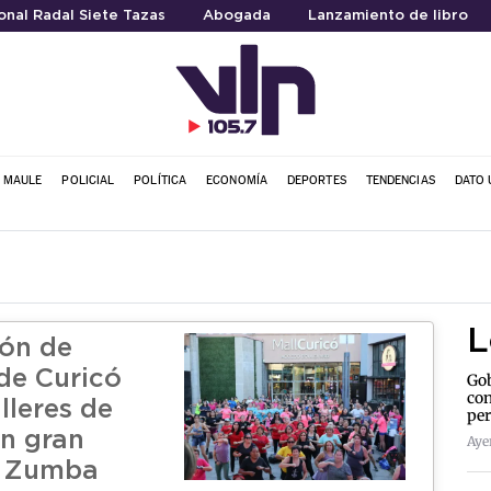
nal Radal Siete Tazas
Abogada
Lanzamiento de libro
L MAULE
POLICIAL
POLÍTICA
ECONOMÍA
DEPORTES
TENDENCIAS
DATO 
L
ón de
de Curicó
Gob
con
alleres de
per
n gran
Aye
e Zumba