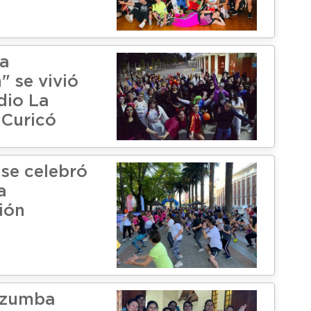
a
" se vivió
dio La
 Curicó
 se celebró
a
ión
 zumba