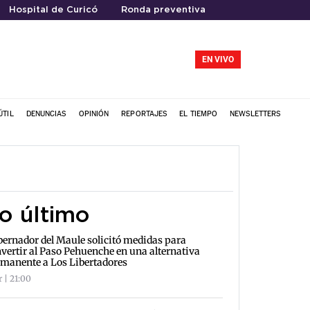
Hospital de Curicó
Ronda preventiva
EN VIVO
ÚTIL
DENUNCIAS
OPINIÓN
REPORTAJES
EL TIEMPO
NEWSLETTERS
o último
ernador del Maule solicitó medidas para
vertir al Paso Pehuenche en una alternativa
manente a Los Libertadores
r | 21:00