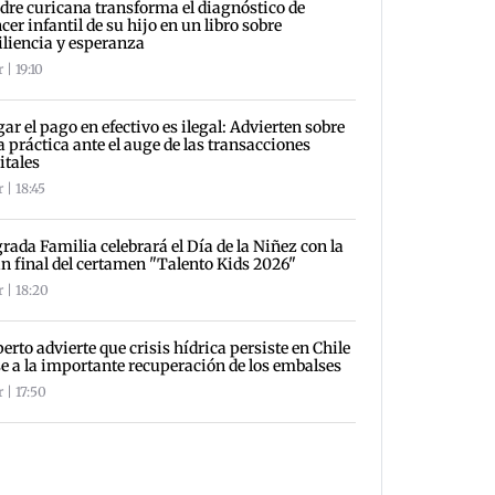
re curicana transforma el diagnóstico de
cer infantil de su hijo en un libro sobre
iliencia y esperanza
 | 19:10
ar el pago en efectivo es ilegal: Advierten sobre
a práctica ante el auge de las transacciones
itales
 | 18:45
rada Familia celebrará el Día de la Niñez con la
n final del certamen "Talento Kids 2026"
 | 18:20
erto advierte que crisis hídrica persiste en Chile
e a la importante recuperación de los embalses
 | 17:50