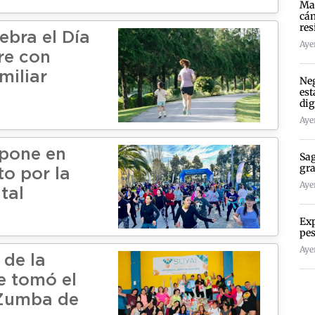
Mad
cán
res
ebra el Día
Ayer
re con
miliar
Neg
est
dig
Ayer
 pone en
Sag
gra
o por la
Ayer
tal
Exp
pes
Ayer
 de la
e tomó el
 Zumba de