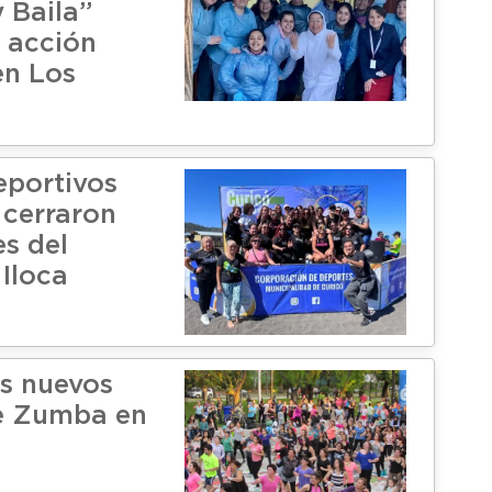
 Baila”
n acción
en Los
eportivos
 cerraron
es del
 Iloca
s nuevos
de Zumba en