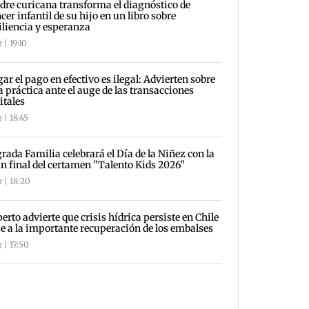
re curicana transforma el diagnóstico de
cer infantil de su hijo en un libro sobre
iliencia y esperanza
 | 19:10
ar el pago en efectivo es ilegal: Advierten sobre
a práctica ante el auge de las transacciones
itales
 | 18:45
rada Familia celebrará el Día de la Niñez con la
n final del certamen "Talento Kids 2026"
 | 18:20
erto advierte que crisis hídrica persiste en Chile
e a la importante recuperación de los embalses
 | 17:50