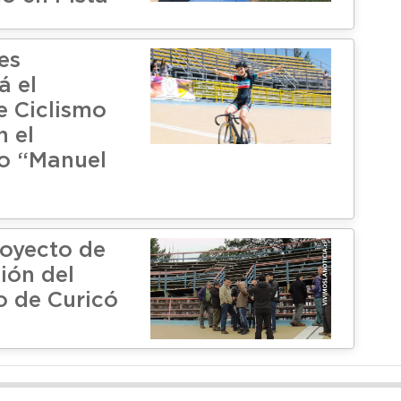
es
á el
e Ciclismo
n el
o “Manuel
oyecto de
ión del
 de Curicó