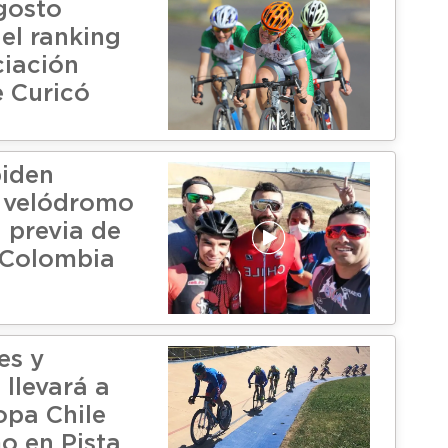
agosto
el ranking
ciación
e Curicó
piden
 velódromo
a previa de
a Colombia
es y
 llevará a
opa Chile
o en Pista