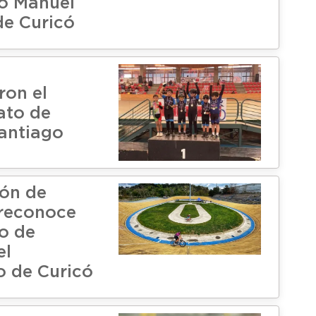
o Manuel
de Curicó
ron el
to de
Santiago
ón de
reconoce
o de
el
 de Curicó