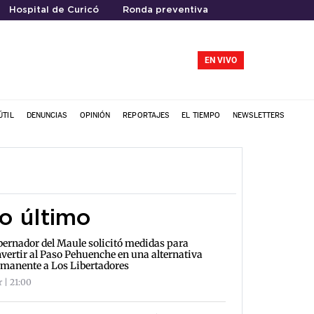
Hospital de Curicó
Ronda preventiva
EN VIVO
ÚTIL
DENUNCIAS
OPINIÓN
REPORTAJES
EL TIEMPO
NEWSLETTERS
o último
ernador del Maule solicitó medidas para
vertir al Paso Pehuenche en una alternativa
manente a Los Libertadores
r | 21:00