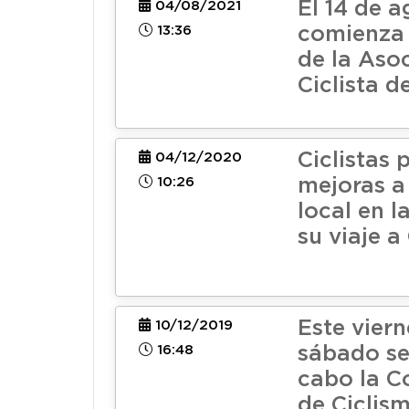
El 14 de 
04/08/2021
13:36
comienza 
de la Aso
Ciclista d
Ciclistas 
04/12/2020
10:26
mejoras a
local en l
su viaje 
Este viern
10/12/2019
16:48
sábado se
cabo la C
de Ciclism