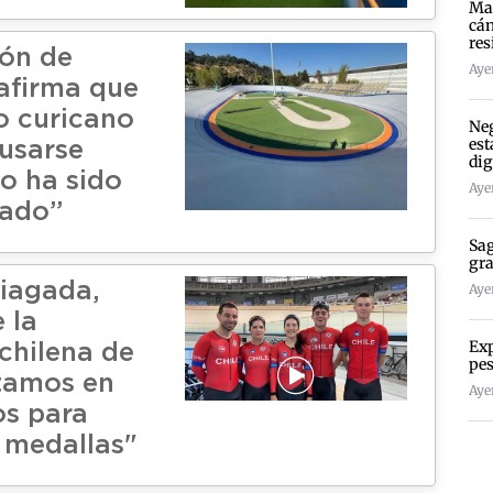
Mad
cán
res
ón de
Ayer
afirma que
 curicano
Neg
est
usarse
dig
o ha sido
Ayer
nado”
Sag
gra
iagada,
Ayer
 la
Exp
chilena de
pes
stamos en
Ayer
os para
 medallas"