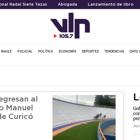
nal Radal Siete Tazas
Abogada
Lanzamiento de libro
L MAULE
POLICIAL
POLÍTICA
ECONOMÍA
DEPORTES
TENDENCIAS
DATO 
L
regresan al
o Manuel
Gob
con
de Curicó
per
Aye