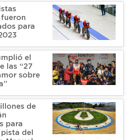
istas
 fueron
ados para
2023
umplió el
e las “27
amor sobre
ta”
illones de
án
s para
 pista del