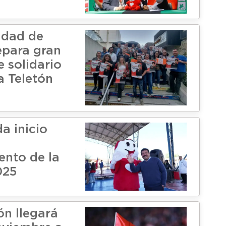
idad de
epara gran
 solidario
a Teletón
a inicio
ento de la
025
ón llegará