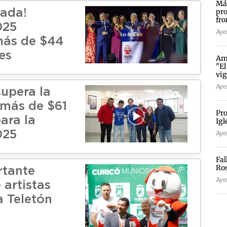
Más
pro
rada!
fro
025
Ayer
más de $44
es
Amp
"El
vig
Ayer
supera la
más de $61
Pro
ara la
Igl
025
Ayer
Fal
Ro
rtante
Aye
e artistas
a Teletón