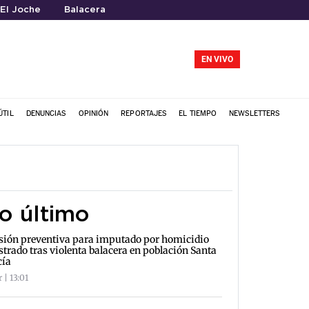
El Joche
Balacera
EN VIVO
ÚTIL
DENUNCIAS
OPINIÓN
REPORTAJES
EL TIEMPO
NEWSLETTERS
o último
sión preventiva para imputado por homicidio
strado tras violenta balacera en población Santa
cía
 | 13:01