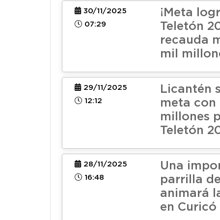
¡Meta log
30/11/2025
07:29
Teletón 2
recauda 
mil millon
Licantén 
29/11/2025
12:12
meta con 
millones p
Teletón 2
Una impo
28/11/2025
16:48
parrilla d
animará l
en Curicó