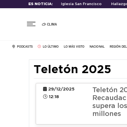
ES NOTICIA:
Iglesia San Francisco
Hallazg
CLIMA
PODCASTS
LO ÚLTIMO
LO MÁS VISTO
NACIONAL
REGIÓN DE
Teletón 2025
Teletón 2
29/12/2025
12:18
Recaudaci
supera lo
millones