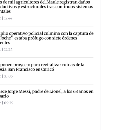
 de mil agricultores del Maule registran daños
ductivos y estructurales tras continuos sistemas
ntales
 | 12:44
lio operativo policial culmina con la captura de
 Joche": estaba prófugo con siete órdenes
entes
 | 12:24
ponen proyecto para revitalizar ruinas de la
esia San Francisco en Curicó
 | 10:05
lece Jorge Messi, padre de Lionel, a los 68 años en
sario
r | 09:29