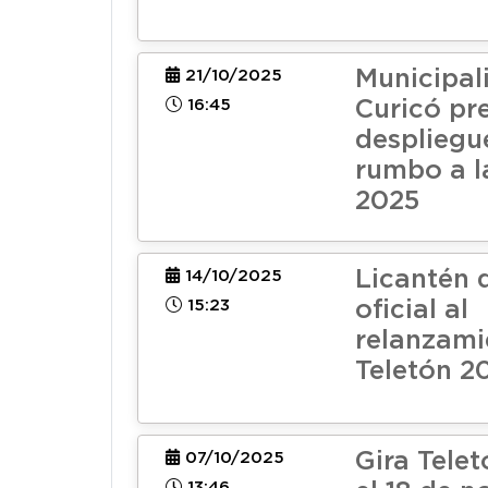
Municipal
21/10/2025
16:45
Curicó pr
despliegue
rumbo a l
2025
Licantén d
14/10/2025
15:23
oficial al
relanzami
Teletón 2
Gira Telet
07/10/2025
13:46