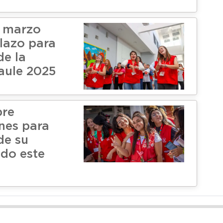
e marzo
plazo para
de la
aule 2025
bre
ones para
de su
ado este