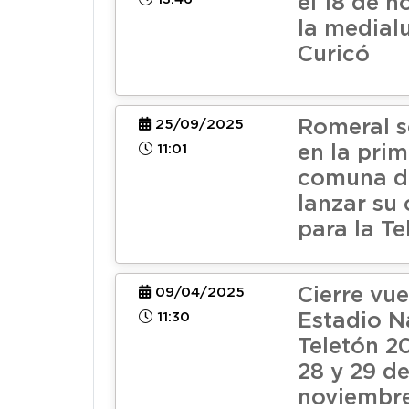
el 18 de 
la medial
Curicó
Romeral s
25/09/2025
11:01
en la pri
comuna de
lanzar su
para la T
Cierre vue
09/04/2025
11:30
Estadio N
Teletón 20
28 y 29 d
noviembr