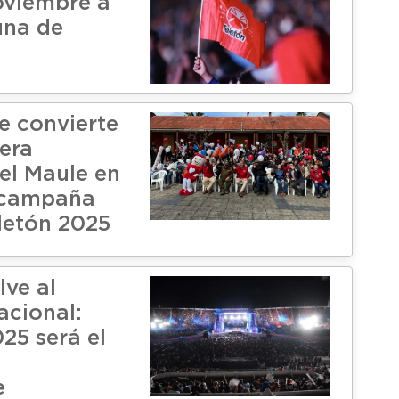
noviembre a
una de
e convierte
mera
l Maule en
 campaña
eletón 2025
lve al
acional:
25 será el
e
e