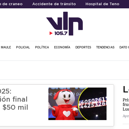
o de craneo
Accidente de tránsito
Hospital de Teno
L MAULE
POLICIAL
POLÍTICA
ECONOMÍA
DEPORTES
TENDENCIAS
DATO 
L
025:
ón final
Pri
fru
s $50 mil
Lu
Ayer