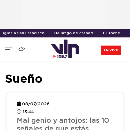
Iglesia San Francisco
Hallazgo de craneo
El Joche
EN VIVO
Sueño
08/07/2026
13:44
Mal genio y antojos: las 10
señales de que estás