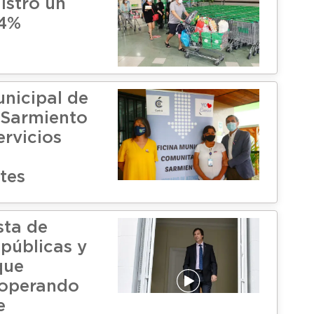
istró un
,4%
unicipal de
 Sarmiento
ervicios
tes
ista de
públicas y
que
 operando
e