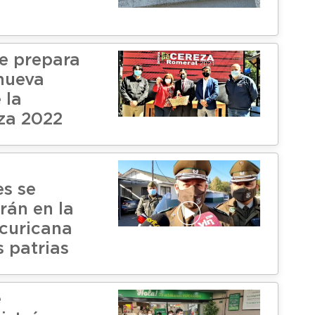
e prepara
nueva
 la
za 2022
0
es se
rán en la
 curicana
s patrias
e