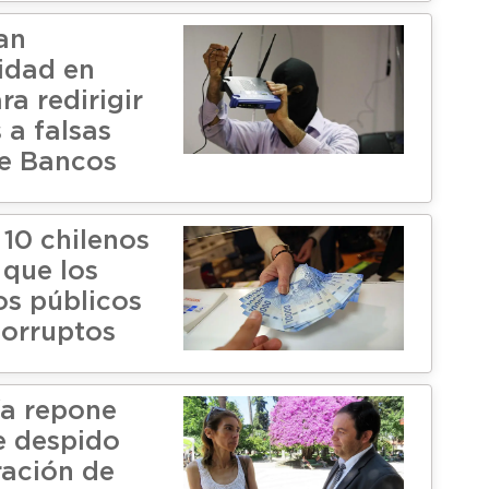
an
lidad en
ra redirigir
 a falsas
e Bancos
 10 chilenos
 que los
s públicos
orruptos
ía repone
e despido
ración de