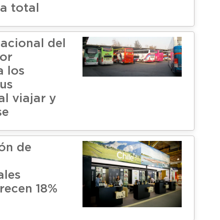
a total
acional del
or
a los
sus
l viajar y
se
ón de
ales
crecen 18%