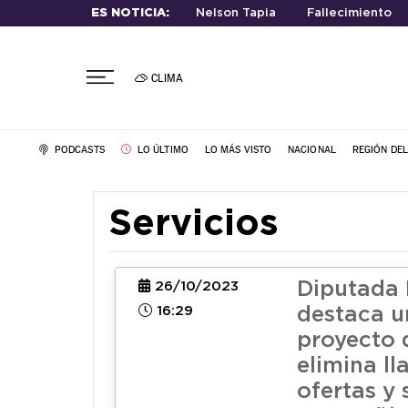
ES NOTICIA:
Nelson Tapia
Fallecimiento
CLIMA
PODCASTS
LO ÚLTIMO
LO MÁS VISTO
NACIONAL
REGIÓN DE
Servicios
Diputada 
26/10/2023
16:29
destaca u
proyecto 
elimina l
ofertas y 