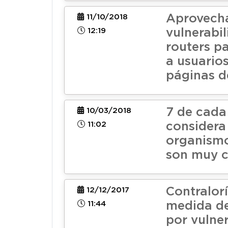
Aprovech
11/10/2018
12:19
vulnerabi
routers pa
a usuarios
páginas d
7 de cada
10/03/2018
11:02
considera
organismo
son muy c
Contralor
12/12/2017
11:44
medida d
por vulne