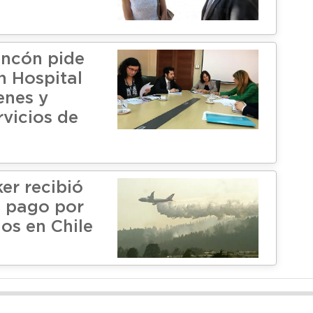
ncón pide
n Hospital
enes y
rvicios de
er recibió
o pago por
ios en Chile