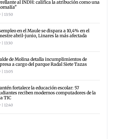
rellante al INDH: califica la atribución como una
nomalía"
 | 13:50
empleo en el Maule se dispara a 10,4% en el
mestre abril-junio, Linares la más afectada
 | 13:30
alde de Molina detalla incumplimientos de
resa a cargo del parque Radal Siete Tazas
 | 13:05
antén fortalece la educación escolar: 57
udiantes reciben modernos computadores de la
a TIC
 | 12:40