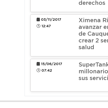
derechos
Ximena Ri
03/11/2017
12:47
avanzar e
de Cauqu
crear 2 se
salud
SuperTank
15/06/2017
07:42
millonari
sus servic