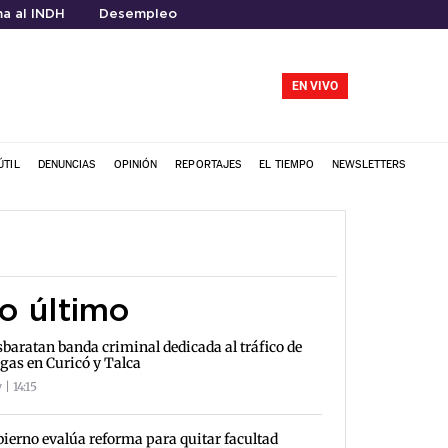
a al INDH
Desempleo
EN VIVO
ÚTIL
DENUNCIAS
OPINIÓN
REPORTAJES
EL TIEMPO
NEWSLETTERS
o último
baratan banda criminal dedicada al tráfico de
gas en Curicó y Talca
| 14:15
ierno evalúa reforma para quitar facultad