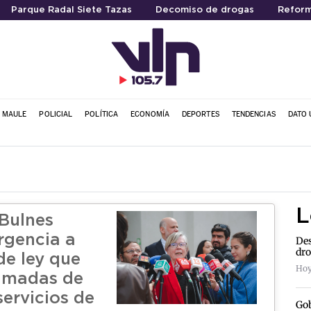
Parque Radal Siete Tazas
Decomiso de drogas
Reform
L MAULE
POLICIAL
POLÍTICA
ECONOMÍA
DEPORTES
TENDENCIAS
DATO 
L
Bulnes
rgencia a
Des
dro
de ley que
Hoy 
lamadas de
servicios de
Gob