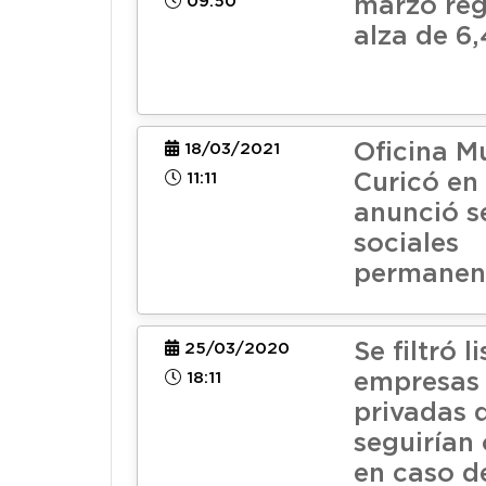
09:50
marzo reg
alza de 6
Oficina M
18/03/2021
11:11
Curicó en
anunció s
sociales
permanen
Se filtró l
25/03/2020
18:11
empresas 
privadas 
seguirían
en caso d