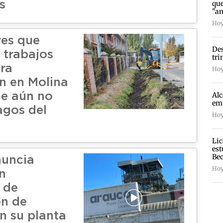
que
s
"a
Hoy
es que
Des
 trabajos
tri
era
Hoy
n en Molina
Alc
e aún no
emp
agos del
Hoy
Lic
est
Bec
nuncia
Hoy
n
 de
n de
n su planta