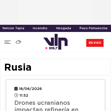
Nelson Tapia
Incendio
Abogada
Paso Pehuenche
EN VIVO
Rusia
18/06/2026
11:52
Drones ucranianos
impactan refinería en