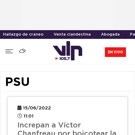
Hallazgo de craneo
Venta clandestina
Abogada
Pa
EN VIVO
PSU
15/06/2022
11:01
Increpan a Víctor
Chanfreau por boicotear la