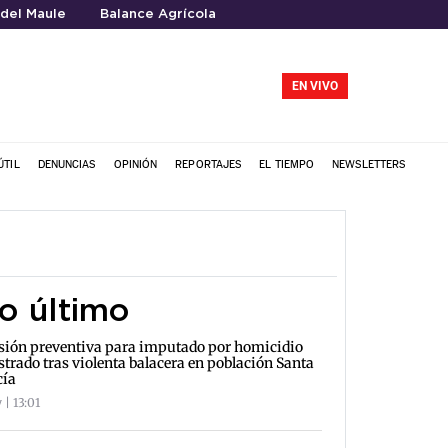
del Maule
Balance Agrícola
EN VIVO
ÚTIL
DENUNCIAS
OPINIÓN
REPORTAJES
EL TIEMPO
NEWSLETTERS
o último
sión preventiva para imputado por homicidio
strado tras violenta balacera en población Santa
cía
 | 13:01