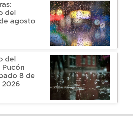
ras:
o del
de agosto
o del
n Pucón
ábado 8 de
 2026