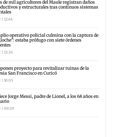
 de mil agricultores del Maule registran daños
ductivos y estructurales tras continuos sistemas
ntales
 | 12:44
lio operativo policial culmina con la captura de
 Joche": estaba prófugo con siete órdenes
entes
 | 12:24
ponen proyecto para revitalizar ruinas de la
esia San Francisco en Curicó
 | 10:05
lece Jorge Messi, padre de Lionel, a los 68 años en
sario
 | 09:29