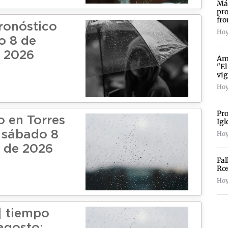
Más
pro
fro
pronóstico
Hoy
o 8 de
 2026
Amp
"El
vig
Hoy
Pro
o en Torres
Igl
: sábado 8
Hoy
 de 2026
Fal
Ro
Hoy
 | tiempo