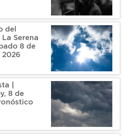
o del
 La Serena
ábado 8 de
 2026
ta |
y, 8 de
ronóstico