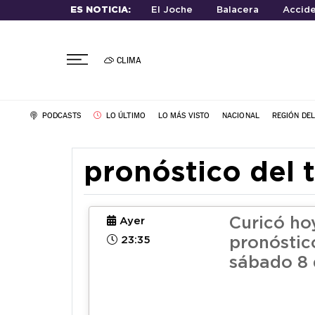
ES NOTICIA:
El Joche
Balacera
Accide
CLIMA
PODCASTS
LO ÚLTIMO
LO MÁS VISTO
NACIONAL
REGIÓN DE
pronóstico del 
Curicó ho
Ayer
23:35
pronóstic
sábado 8 