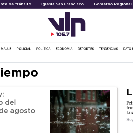
nte de tránsito
Iglesia San Francisco
Gobierno Regional 
L MAULE
POLICIAL
POLÍTICA
ECONOMÍA
DEPORTES
TENDENCIAS
DATO 
tiempo
L
y:
o del
Pri
fru
de agosto
Lu
Hoy