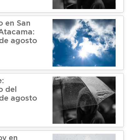
o en San
 Atacama:
de agosto
:
o del
de agosto
oy en