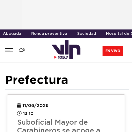
Abogada
Ronda preventiva
Sociedad
Hospital de 
EN VIVO
Prefectura
11/06/2026
13:10
Suboficial Mayor de
Carabineros se acoge a