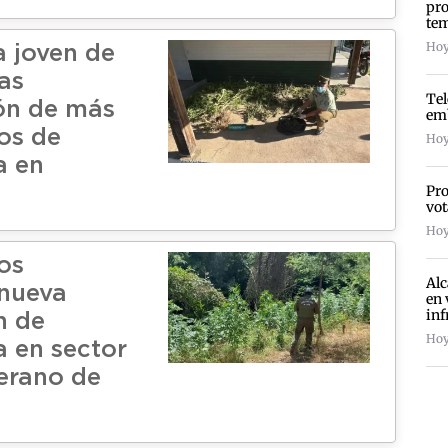
pro
te
Hoy
a joven de
as
Te
ón de más
emb
los de
Hoy
a en
Pro
vot
Hoy
os
Alc
nueva
en 
inf
n de
Hoy
 en sector
lerano de