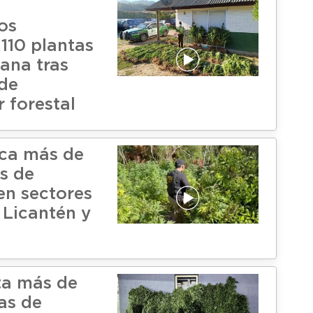
os
110 plantas
ana tras
de
 forestal
ica más de
as de
en sectores
 Licantén y
ta más de
as de