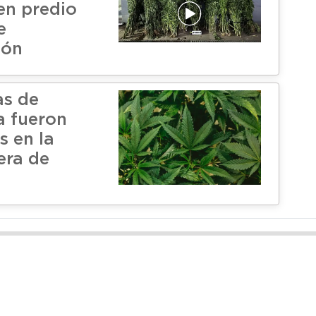
en predio
e
ión
as de
a fueron
s en la
era de