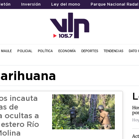
letón
Inversión
Ley del mono
Parque Nacional Radal
L MAULE
POLICIAL
POLÍTICA
ECONOMÍA
DEPORTES
TENDENCIAS
DATO 
marihuana
L
os incauta
as de
Hos
por
 ocultas a
Hoy
l estero Río
Molina
Act