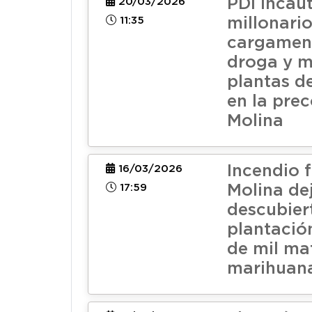
PDI incau
20/03/2026
11:35
millonari
cargamen
droga y m
plantas d
en la prec
Molina
Incendio f
16/03/2026
17:59
Molina dej
descubier
plantació
de mil ma
marihuan