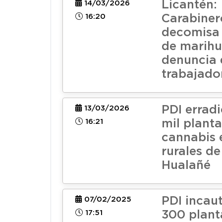
Licantén:
14/03/2026
16:20
Carabiner
decomisa 
de marihu
denuncia 
trabajador
PDI errad
13/03/2026
16:21
mil plant
cannabis 
rurales de
Hualañé
PDI incau
07/02/2025
17:51
300 plant