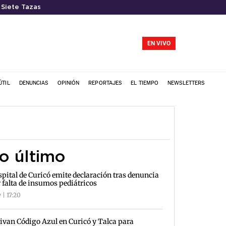
 Siete Tazas
EN VIVO
ÚTIL
DENUNCIAS
OPINIÓN
REPORTAJES
EL TIEMPO
NEWSLETTERS
o último
pital de Curicó emite declaración tras denuncia
 falta de insumos pediátricos
 | 17:20
ivan Código Azul en Curicó y Talca para