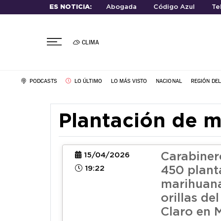
ES NOTICIA:
Abogada
Código Azul
Te
CLIMA
PODCASTS
LO ÚLTIMO
LO MÁS VISTO
NACIONAL
REGIÓN DE
Plantación de 
Carabiner
15/04/2026
19:22
450 plant
marihuana
orillas de
Claro en 