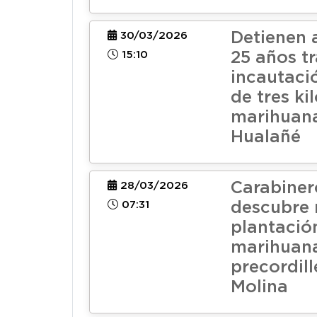
Detienen 
30/03/2026
15:10
25 años tr
incautaci
de tres ki
marihuan
Hualañé
Carabiner
28/03/2026
07:31
descubre 
plantació
marihuana
precordil
Molina