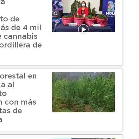
ta
o
to de
ás de 4 mil
e cannabis
ordillera de
orestal en
a al
to
n con más
tas de
a