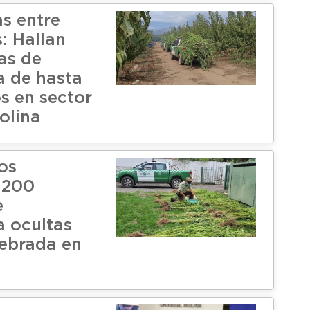
s entre
: Hallan
as de
 de hasta
s en sector
olina
os
 200
e
 ocultas
ebrada en