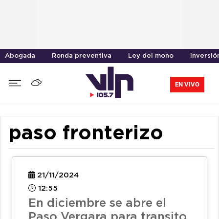
Abogada
Ronda preventiva
Ley del mono
Inversió
EN VIVO
paso fronterizo
21/11/2024
12:55
En diciembre se abre el
Paso Vergara para transito