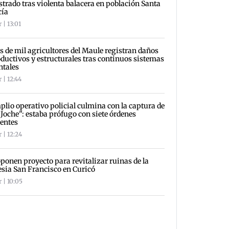
strado tras violenta balacera en población Santa
cía
 | 13:01
 de mil agricultores del Maule registran daños
ductivos y estructurales tras continuos sistemas
ntales
 | 12:44
lio operativo policial culmina con la captura de
 Joche": estaba prófugo con siete órdenes
entes
 | 12:24
ponen proyecto para revitalizar ruinas de la
esia San Francisco en Curicó
 | 10:05