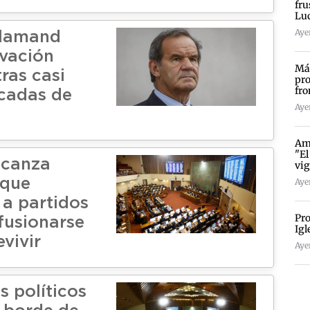
fru
Lu
Ayer
llamand
vación
Más
ras casi
pro
fro
cadas de
Ayer
Amp
"El
lcanza
vig
 que
Ayer
 a partidos
Pro
fusionarse
Igl
vivir
Ayer
s políticos