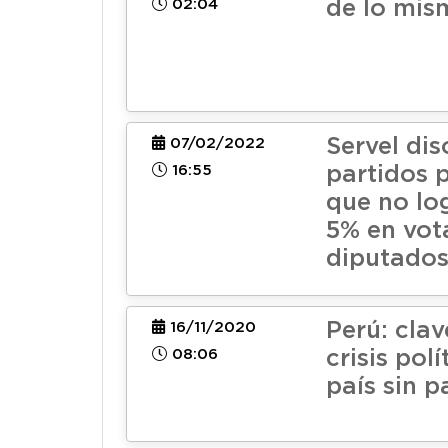
02:04
de lo mis
Servel dis
07/02/2022
16:55
partidos p
que no lo
5% en vot
diputado
Perú: clav
16/11/2020
08:06
crisis pol
país sin p