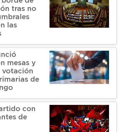
 borde de
ión tras no
umbrales
n las
s
unció
n mesas y
e votación
rimarias de
ingo
artido con
antes de