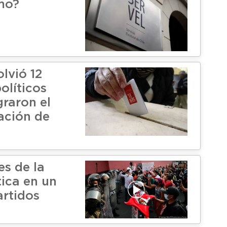
mo?
olvió 12
olíticos
graron el
ación de
s
es de la
ítica en un
artidos