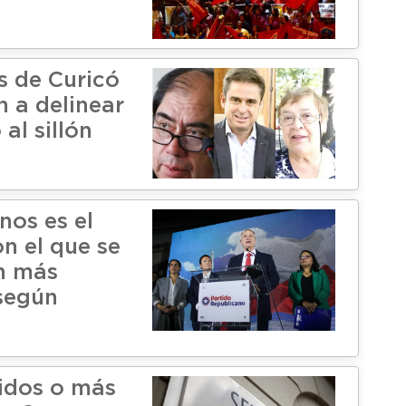
s de Curicó
 a delinear
al sillón
nos es el
n el que se
an más
 según
idos o más