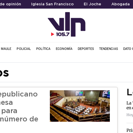
de opinión
Iglesia San Francisco
El Joche
Abogada
L MAULE
POLICIAL
POLÍTICA
ECONOMÍA
DEPORTES
TENDENCIAS
DATO 
os
L
epublicano
mesa
La 
en 
a para
Hoy
l número de
s
Pri