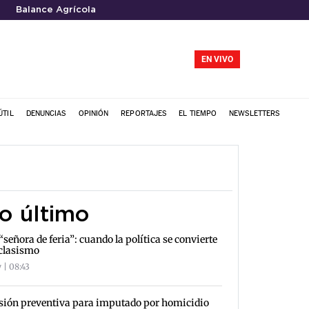
Balance Agrícola
EN VIVO
ÚTIL
DENUNCIAS
OPINIÓN
REPORTAJES
EL TIEMPO
NEWSLETTERS
o último
“señora de feria”: cuando la política se convierte
clasismo
 | 08:43
sión preventiva para imputado por homicidio