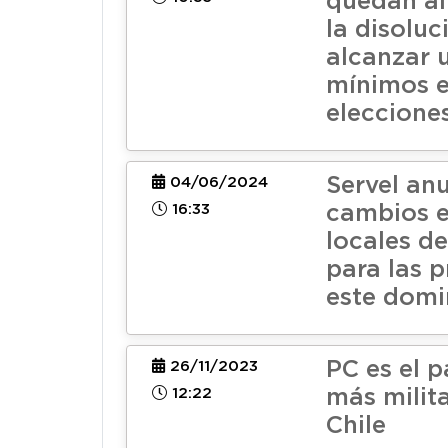
quedan al
la disoluc
alcanzar 
mínimos e
eleccione
Servel an
04/06/2024
16:33
cambios e
locales d
para las p
este dom
PC es el p
26/11/2023
12:22
más milit
Chile