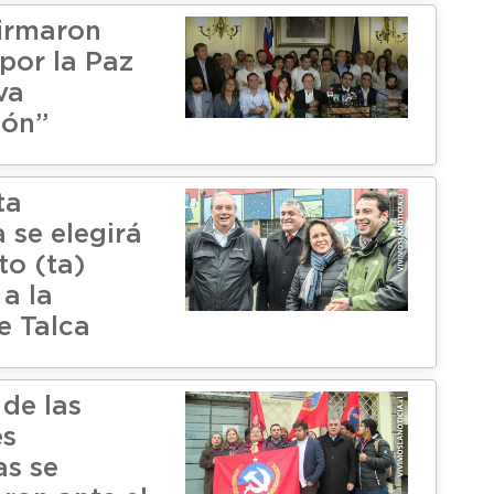
firmaron
por la Paz
va
ión”
ta
 se elegirá
to (ta)
 a la
e Talca
 de las
es
s se