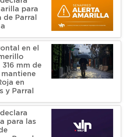
declara
arilla para
 de Parral
da
ontal en el
merillo
s 316 mm de
e mantiene
Roja en
 y Parral
declara
a para las
de