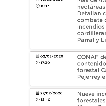
Más de 4
10:17
hectáreas
Detallan 
combate 
incendios 
cordillera
Parral y L
CONAF de
02/03/2026
17:30
contenido
forestal 
Pejerrey e
Nueve inc
27/02/2026
15:40
forestales