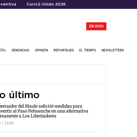
ventiva
Curicó Unido 2026
EN VIVO
ÚTIL
DENUNCIAS
OPINIÓN
REPORTAJES
EL TIEMPO
NEWSLETTERS
o último
ernador del Maule solicitó medidas para
vertir al Paso Pehuenche en una alternativa
manente a Los Libertadores
r | 21:00