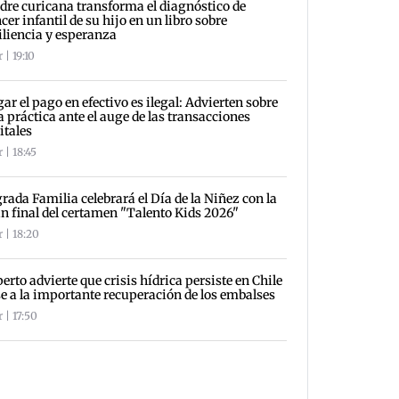
re curicana transforma el diagnóstico de
cer infantil de su hijo en un libro sobre
iliencia y esperanza
 | 19:10
ar el pago en efectivo es ilegal: Advierten sobre
a práctica ante el auge de las transacciones
itales
 | 18:45
rada Familia celebrará el Día de la Niñez con la
n final del certamen "Talento Kids 2026"
 | 18:20
erto advierte que crisis hídrica persiste en Chile
e a la importante recuperación de los embalses
 | 17:50