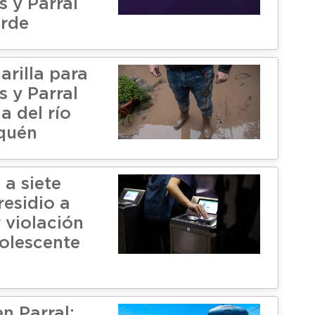
 y Parral
orde
arilla para
 y Parral
a del río
quén
a siete
residio a
 violación
olescente
n Parral: