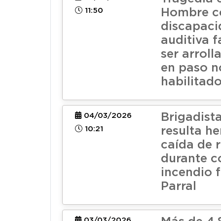
11:50
Hombre c
discapac
auditiva f
ser arroll
en paso n
habilitad
Brigadis
04/03/2026
10:21
resulta he
caída de 
durante 
incendio f
Parral
03/03/2026