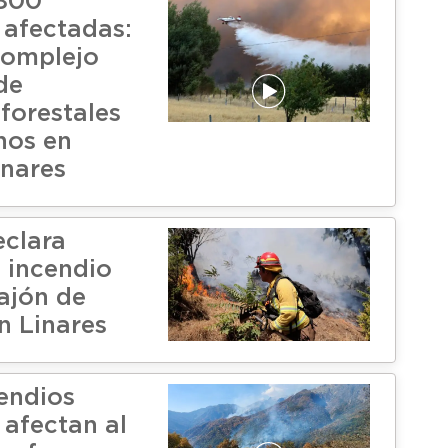
.800
 afectadas:
complejo
de
forestales
nos en
inares
clara
 incendio
Cajón de
n Linares
endios
 afectan al