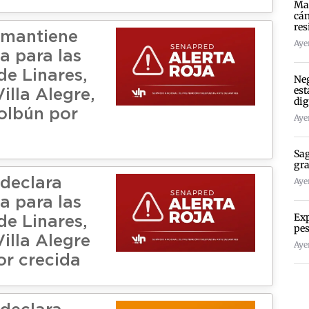
Mad
cán
res
 mantiene
Ayer
a para las
e Linares,
Neg
est
illa Alegre,
dig
Colbún por
Ayer
Sag
gra
declara
Ayer
a para las
Exp
e Linares,
pes
illa Alegre
Ayer
or crecida