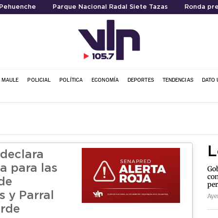
 Pehuenche
Parque Nacional Radal Siete Tazas
Ronda pre
L MAULE
POLICIAL
POLÍTICA
ECONOMÍA
DEPORTES
TENDENCIAS
DATO 
L
declara
a para las
Gob
con
de
per
 y Parral
Aye
orde