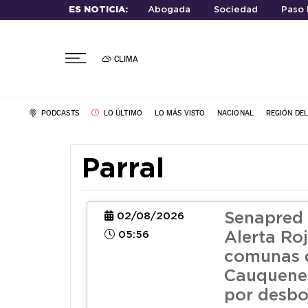
ES NOTICIA:
Abogada
Sociedad
Paso
CLIMA
PODCASTS
LO ÚLTIMO
LO MÁS VISTO
NACIONAL
REGIÓN DE
Parral
Senapred 
02/08/2026
05:56
Alerta Roj
comunas 
Cauquenes
por desb