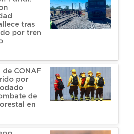
on
idad
allece tras
ado por tren
o
o
ta de CONAF
rido por
rodado
combate de
orestal en