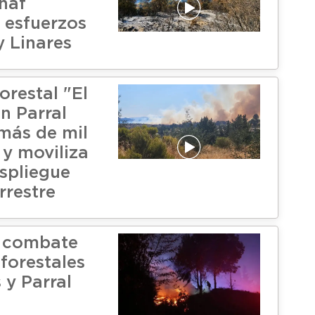
naf
 esfuerzos
y Linares
orestal "El
n Parral
más de mil
 y moviliza
spliegue
rrestre
n combate
forestales
 y Parral