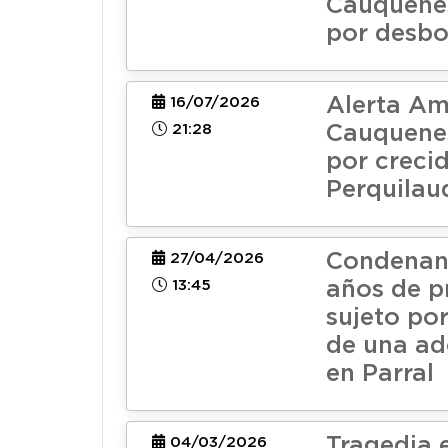
Cauquenes
por desb
Alerta Am
16/07/2026
21:28
Cauquenes
por crecid
Perquilau
Condenan 
27/04/2026
13:45
años de p
sujeto por
de una ad
en Parral
Tragedia e
04/03/2026