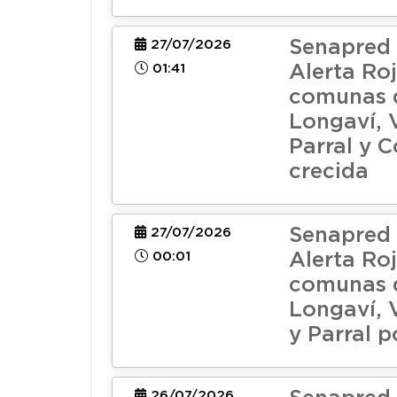
Senapred
27/07/2026
01:41
Alerta Roj
comunas d
Longaví, V
Parral y 
crecida
Senapred 
27/07/2026
00:01
Alerta Roj
comunas d
Longaví, V
y Parral p
26/07/2026