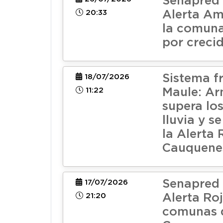
Senapred 
20:33
Alerta Am
la comuna
por creci
Sistema fr
18/07/2026
11:22
Maule: Ar
supera lo
lluvia y s
la Alerta 
Cauquenes
Senapred 
17/07/2026
21:20
Alerta Roj
comunas 