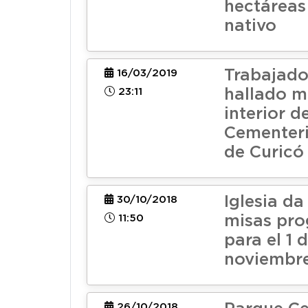
hectáreas
nativo
Trabajado
16/03/2019
23:11
hallado m
interior d
Cementer
de Curicó
Iglesia da
30/10/2018
11:50
misas pr
para el 1 
noviembr
26/10/2018