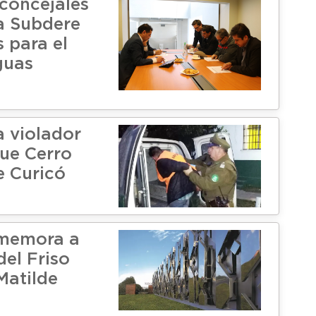
 concejales
a Subdere
 para el
guas
a violador
que Cerro
e Curicó
ememora a
del Friso
Matilde