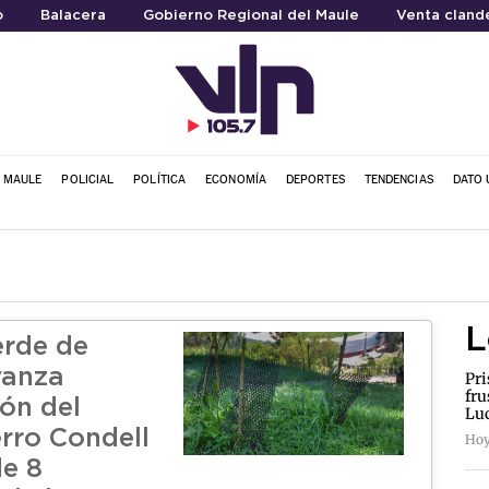
o
Balacera
Gobierno Regional del Maule
Venta cland
L MAULE
POLICIAL
POLÍTICA
ECONOMÍA
DEPORTES
TENDENCIAS
DATO 
L
rde de
vanza
Pri
fru
ión del
Lu
rro Condell
Hoy
e 8