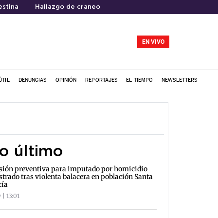
estina
Hallazgo de craneo
EN VIVO
ÚTIL
DENUNCIAS
OPINIÓN
REPORTAJES
EL TIEMPO
NEWSLETTERS
o último
sión preventiva para imputado por homicidio
strado tras violenta balacera en población Santa
cía
 | 13:01