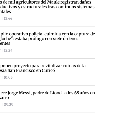
 de mil agricultores del Maule registran daños
ductivos y estructurales tras continuos sistemas
ntales
 | 12:44
lio operativo policial culmina con la captura de
 Joche": estaba prófugo con siete órdenes
entes
 | 12:24
ponen proyecto para revitalizar ruinas de la
esia San Francisco en Curicó
 | 10:05
lece Jorge Messi, padre de Lionel, a los 68 años en
sario
 | 09:29