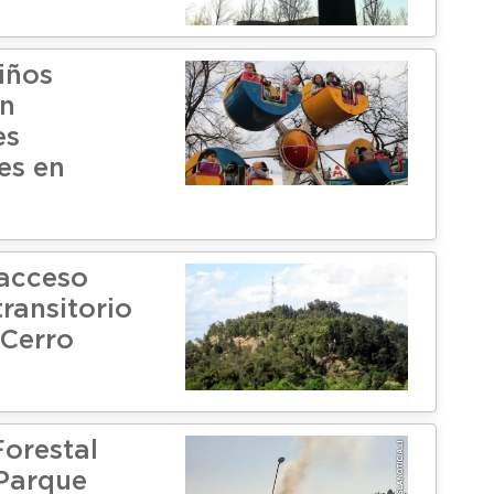
iños
on
es
es en
 acceso
ransitorio
 Cerro
Forestal
 Parque