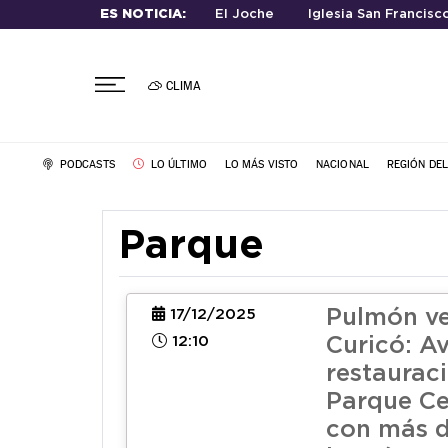
ES NOTICIA:
El Joche
Iglesia San Francisc
CLIMA
PODCASTS
LO ÚLTIMO
LO MÁS VISTO
NACIONAL
REGIÓN DE
Parque
Pulmón ve
17/12/2025
12:10
Curicó: A
restaurac
Parque Ce
con más d