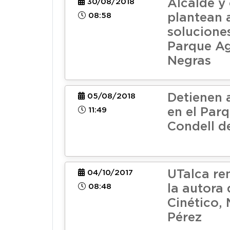
Alcalde y
30/08/2018
08:58
plantean 
soluciones
Parque A
Negras
Detienen 
05/08/2018
11:49
en el Par
Condell d
UTalca r
04/10/2017
08:48
la autora 
Cinético, 
Pérez