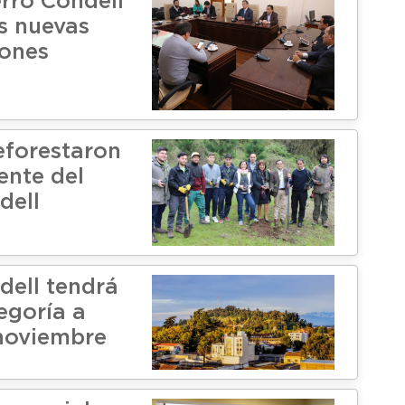
rro Condell
s nuevas
iones
eforestaron
ente del
dell
dell tendrá
egoría a
 noviembre