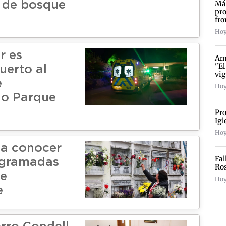
Más
 de bosque
pro
fro
Hoy
r es
Amp
"El
uerto al
vig
e
Hoy
io Parque
Pro
Igl
Hoy
 a conocer
Fal
ogramadas
Ro
de
Hoy
e