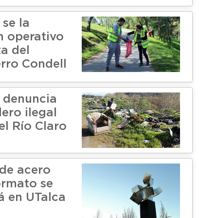
se la
n operativo
a del
rro Condell
 denuncia
ero ilegal
del Río Claro
 de acero
ormato se
á en UTalca