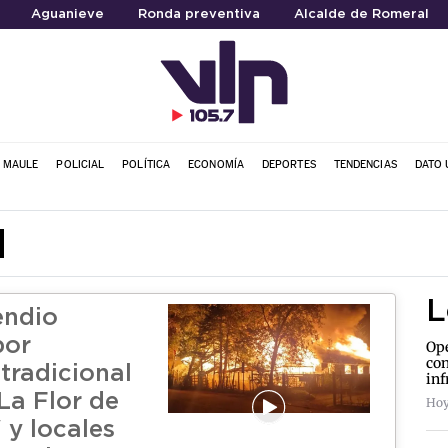
Aguanieve
Ronda preventiva
Alcalde de Romeral
L MAULE
POLICIAL
POLÍTICA
ECONOMÍA
DEPORTES
TENDENCIAS
DATO 
l
L
endio
por
Ope
con
tradicional
inf
La Flor de
Hoy 
 y locales