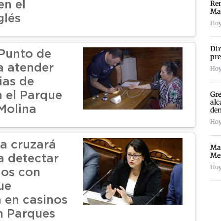
Ren
en el
Ma
glés
Hoy
Dir
 Punto de
pre
a atender
Hoy
ias de
Gre
n el Parque
alc
 Molina
de
Hoy
ía cruzará
Mal
Mes
a detectar
Hoy
ios con
ue
 en casinos
on Parques