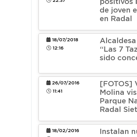
22:37
positivos
de joven 
en Radal
Alcaldesa
18/07/2018
12:16
“Las 7 Ta
sido conc
[FOTOS] 
26/07/2016
11:41
Molina vis
Parque Na
Radal Sie
Instalan 
18/02/2016