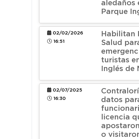
aledaños 
Parque In
Habilitan
02/02/2026
16:51
Salud par
emergenc
turistas e
Inglés de
Contralor
02/07/2025
16:30
datos par
funcionar
licencia q
apostaron
o visitar