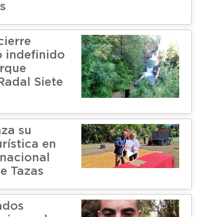
s
cierre
 indefinido
arque
Radal Siete
nza su
rística en
 nacional
te Tazas
tados