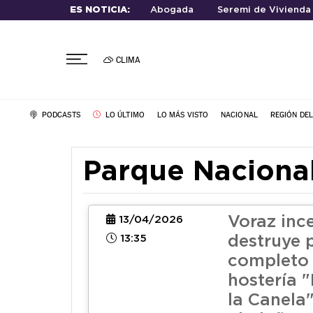
ES NOTICIA:
Abogada
Seremi de Vivienda
CLIMA
PODCASTS
LO ÚLTIMO
LO MÁS VISTO
NACIONAL
REGIÓN DE
Parque Naciona
Voraz inc
13/04/2026
13:35
destruye 
completo 
hostería "
la Canela"