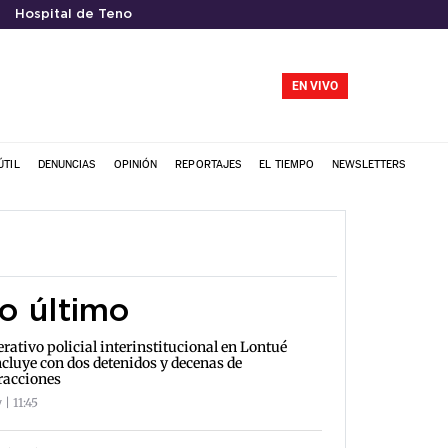
Hospital de Teno
EN VIVO
ÚTIL
DENUNCIAS
OPINIÓN
REPORTAJES
EL TIEMPO
NEWSLETTERS
o último
rativo policial interinstitucional en Lontué
cluye con dos detenidos y decenas de
racciones
| 11:45