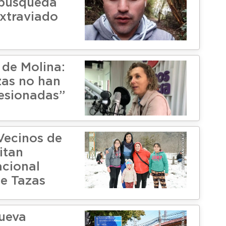
 búsqueda
extraviado
 de Molina:
zas no han
esionadas”
Vecinos de
itan
cional
te Tazas
nueva