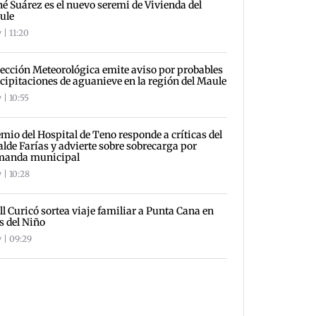
é Suárez es el nuevo seremi de Vivienda del
ule
 | 11:20
ección Meteorológica emite aviso por probables
cipitaciones de aguanieve en la región del Maule
 | 10:55
mio del Hospital de Teno responde a críticas del
alde Farías y advierte sobre sobrecarga por
manda municipal
 | 10:28
l Curicó sortea viaje familiar a Punta Cana en
 del Niño
 | 09:29