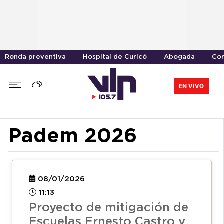
Ronda preventiva
Hospital de Curicó
Abogada
Cor
EN VIVO
Padem 2026
08/01/2026
11:13
Proyecto de mitigación de
Escuelas Ernesto Castro y