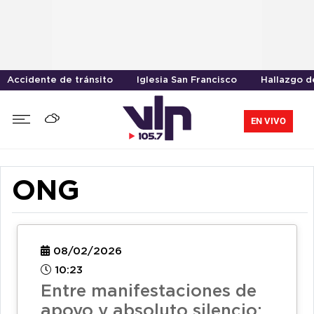
Accidente de tránsito
Iglesia San Francisco
Hallazgo d
EN VIVO
ONG
08/02/2026
10:23
Entre manifestaciones de
apoyo y absoluto silencio: