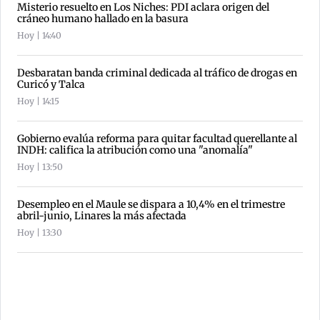
Misterio resuelto en Los Niches: PDI aclara origen del
cráneo humano hallado en la basura
Hoy | 14:40
Desbaratan banda criminal dedicada al tráfico de drogas en
Curicó y Talca
Hoy | 14:15
Gobierno evalúa reforma para quitar facultad querellante al
INDH: califica la atribución como una "anomalía"
Hoy | 13:50
Desempleo en el Maule se dispara a 10,4% en el trimestre
abril-junio, Linares la más afectada
Hoy | 13:30