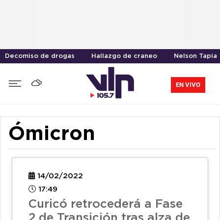
Decomiso de drogas
Hallazgo de craneo
Nelson Tapia
EN VIVO
Ómicron
14/02/2022
17:49
Curicó retrocederá a Fase
2 de Transición tras alza de