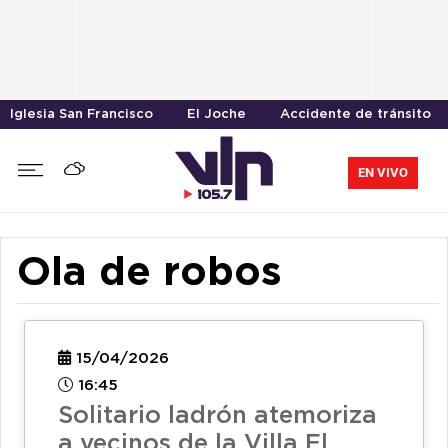
Iglesia San Francisco
El Joche
Accidente de tránsito
EN VIVO
Ola de robos
15/04/2026
16:45
Solitario ladrón atemoriza
a vecinos de la Villa El