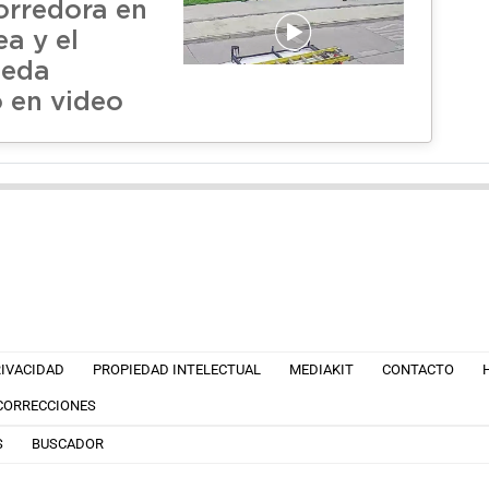
orredora en
ea y el
ueda
o en video
RIVACIDAD
PROPIEDAD INTELECTUAL
MEDIAKIT
CONTACTO
 CORRECCIONES
S
BUSCADOR