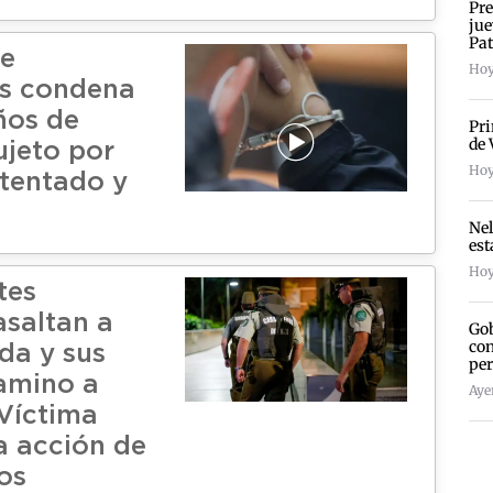
Pre
jue
Pat
de
Hoy
s condena
ños de
Pri
de 
ujeto por
Hoy
 tentado y
Nel
est
Hoy
tes
saltan a
Gob
con
da y sus
per
camino a
Aye
 Víctima
a acción de
os