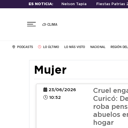
ES NOTICIA:
Nelson Tapia
Fiestas Patrias
CLIMA
PODCASTS
LO ÚLTIMO
LO MÁS VISTO
NACIONAL
REGIÓN DE
Mujer
Cruel eng
23/06/2026
10:52
Curicó: D
roba pens
abuelos e
hogar