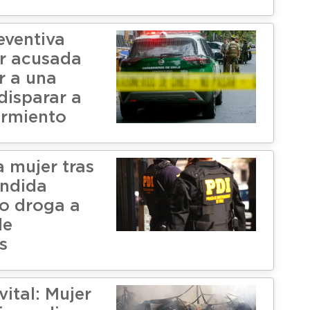
eventiva
r acusada
r a una
disparar a
armiento
a mujer tras
endida
o droga a
de
s
vital: Mujer