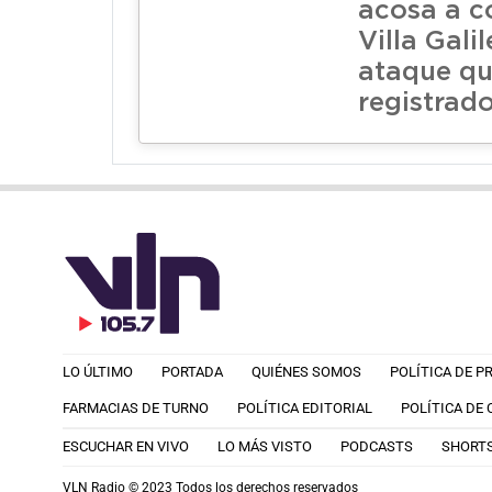
acosa a c
Villa Galil
ataque q
registrad
LO ÚLTIMO
PORTADA
QUIÉNES SOMOS
POLÍTICA DE P
FARMACIAS DE TURNO
POLÍTICA EDITORIAL
POLÍTICA DE
ESCUCHAR EN VIVO
LO MÁS VISTO
PODCASTS
SHORT
VLN Radio © 2023 Todos los derechos reservados