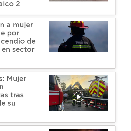
aico 2
n a mujer
ue por
ncendio de
 en sector
s: Mujer
on
s tras
de su