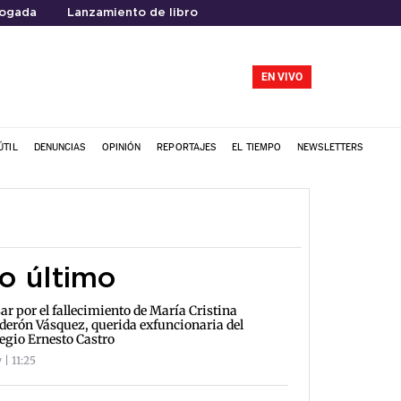
ogada
Lanzamiento de libro
EN VIVO
ÚTIL
DENUNCIAS
OPINIÓN
REPORTAJES
EL TIEMPO
NEWSLETTERS
o último
ar por el fallecimiento de María Cristina
derón Vásquez, querida exfuncionaria del
egio Ernesto Castro
 | 11:25