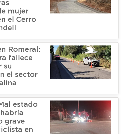
ras
de mujer
en el Cerro
ndell
en Romeral:
a fallece
r su
n el sector
alina
Mal estado
 habría
o grave
iclista en