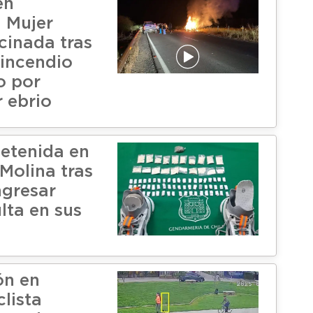
en
: Mujer
cinada tras
 incendio
o por
 ebrio
detenida en
Molina tras
ngresar
lta en sus
ón en
clista