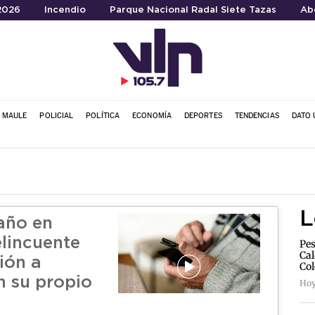
 2026
Incendio
Parque Nacional Radal Siete Tazas
Ab
L MAULE
POLICIAL
POLÍTICA
ECONOMÍA
DEPORTES
TENDENCIAS
DATO 
L
año en
elincuente
Pes
Cal
ión a
Col
n su propio
Hoy