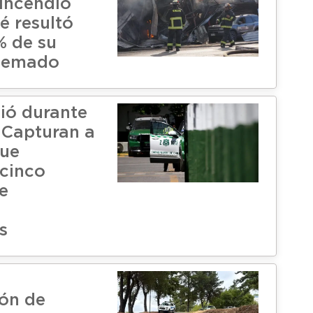
 incendio
é resultó
% de su
uemado
ió durante
: Capturan a
que
cinco
e
s
n
ión de