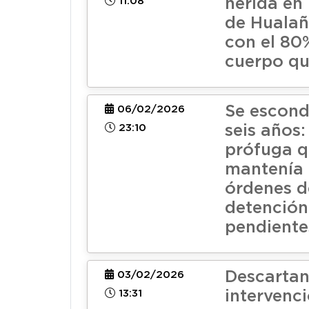
11:08
herida en
de Hualañ
con el 80
cuerpo q
Se escond
06/02/2026
23:10
seis años
prófuga 
mantenía 
órdenes d
detención
pendiente
Descarta
03/02/2026
13:31
intervenc