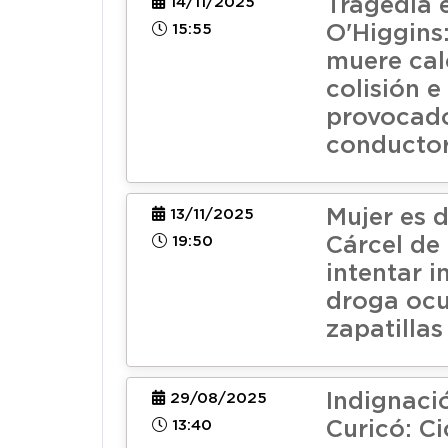
Tragedia 
14/11/2025
15:55
O'Higgins
muere cal
colisión e
provocad
conductor
Mujer es 
13/11/2025
19:50
Cárcel de 
intentar i
droga ocu
zapatillas
Indignaci
29/08/2025
13:40
Curicó: Ci