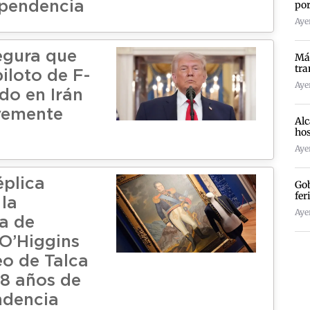
por
ependencia
Ayer
egura que
Más
tra
iloto de F-
Ayer
do en Irán
vemente
Alc
hos
Ayer
éplica
Gob
fer
 la
Ayer
la de
O’Higgins
eo de Talca
08 años de
ndencia