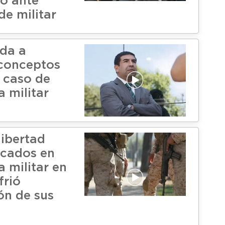
to ante
de militar
da a
conceptos
n caso de
a militar
libertad
icados en
a militar en
frió
n de sus