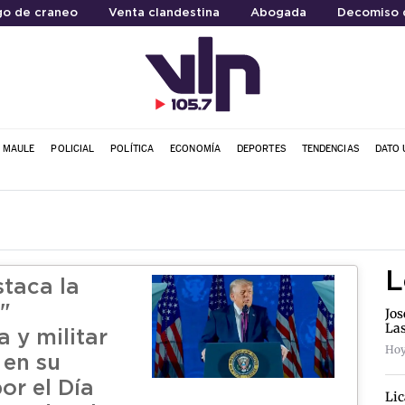
go de craneo
Venta clandestina
Abogada
Decomiso 
L MAULE
POLICIAL
POLÍTICA
ECONOMÍA
DEPORTES
TENDENCIAS
DATO 
L
taca la
"
Jos
La
 y militar
Hoy
 en su
or el Día
Lic