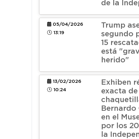
de la Ind
Trump as
05/04/2026
13:19
segundo p
15 rescata
está "gra
herido"
Exhiben r
13/02/2026
10:24
exacta de
chaquetil
Bernardo 
en el Mus
por los 2
la Indepe