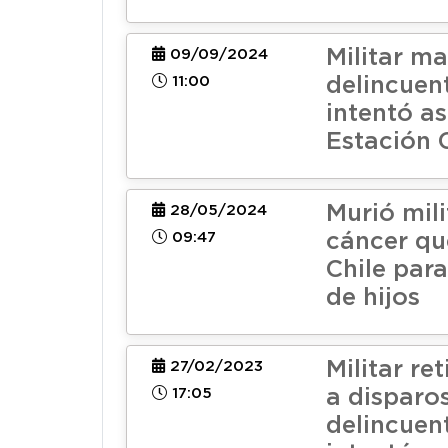
Militar ma
09/09/2024
11:00
delincuen
intentó as
Estación 
Murió mili
28/05/2024
09:47
cáncer qu
Chile par
de hijos
Militar re
27/02/2023
17:05
a disparo
delincuen