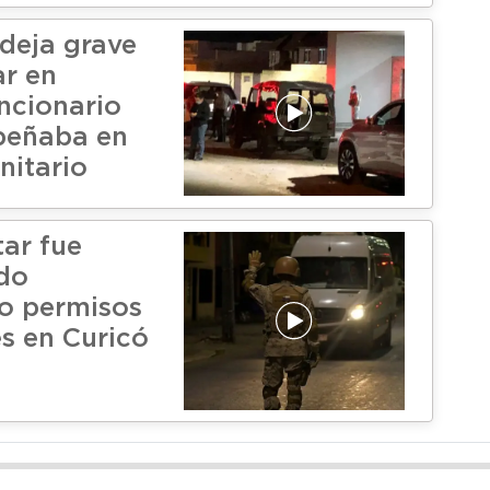
 deja grave
ar en
uncionario
peñaba en
nitario
tar fue
do
do permisos
s en Curicó