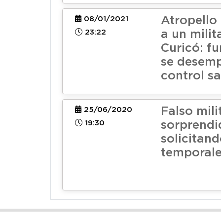
Atropello
08/01/2021
23:22
a un milit
Curicó: f
se desem
control sa
Falso mili
25/06/2020
19:30
sorprendi
solicitan
temporale