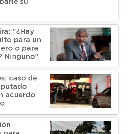
barle su
l
ira: "¿Hay
ulto para un
nero o para
r? Ninguno"
es: caso de
mputado
un acuerdo
io
ión
a para