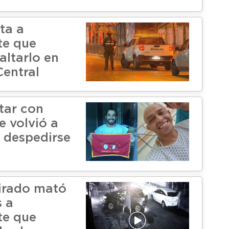
ta a
te que
altarlo en
Central
tar con
e volvió a
a despedirse
tirado mató
s a
te que