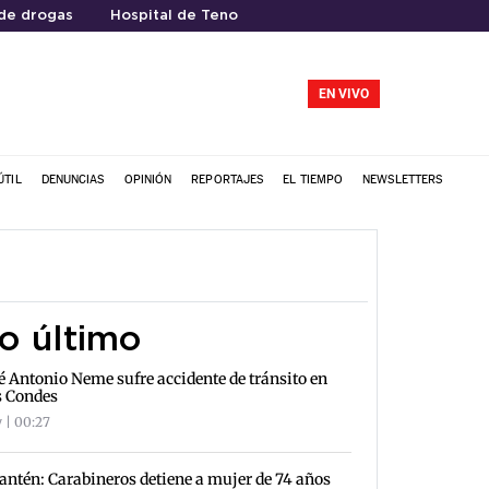
de drogas
Hospital de Teno
EN VIVO
ÚTIL
DENUNCIAS
OPINIÓN
REPORTAJES
EL TIEMPO
NEWSLETTERS
o último
é Antonio Neme sufre accidente de tránsito en
s Condes
 | 00:27
antén: Carabineros detiene a mujer de 74 años