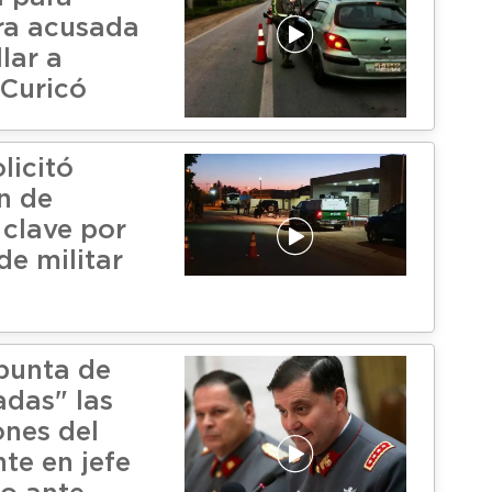
ra acusada
lar a
 Curicó
olicitó
n de
 clave por
de militar
apunta de
adas" las
ones del
e en jefe