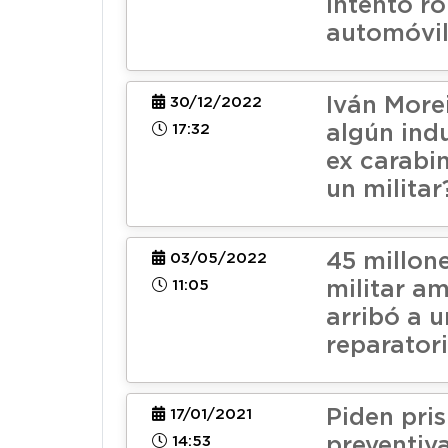
intentó ro
automóvi
Iván More
30/12/2022
17:32
algún ind
ex carabi
un milita
45 millon
03/05/2022
11:05
militar a
arribó a 
reparator
Piden pris
17/01/2021
14:53
preventiv