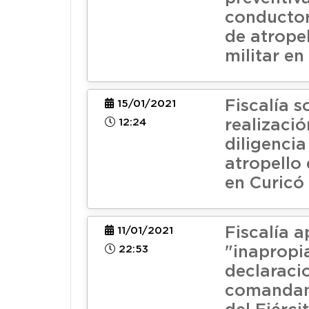
conducto
de atropel
militar en
Fiscalía s
15/01/2021
12:24
realizació
diligencia
atropello 
en Curicó
Fiscalía 
11/01/2021
22:53
"inapropi
declaraci
comandant