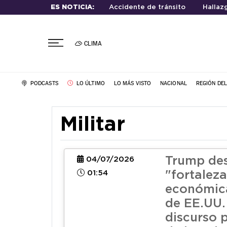
ES NOTICIA:
Accidente de tránsito
Hallaz
CLIMA
PODCASTS
LO ÚLTIMO
LO MÁS VISTO
NACIONAL
REGIÓN DE
Militar
Trump des
04/07/2026
01:54
"fortaleza
económica
de EE.UU.
discurso p