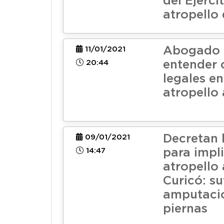
del Ejérci
atropello 
Abogado 
11/01/2021
20:44
entender 
legales e
atropello 
Decretan 
09/01/2021
14:47
para impl
atropello 
Curicó: su
amputació
piernas