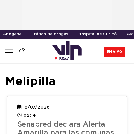
Abogada
Tráfico de drogas
Hospital de Curicó
Alc
EN VIVO
Melipilla
18/07/2026
02:14
Senapred declara Alerta
Amarilla para las comunas