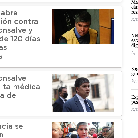
Mad
cán
res
eabre
Ayer
ción contra
nsalve y
Neg
 de 120 días
est
dig
as
Ayer
s
Sag
gra
onsalve
Ayer
alta médica
ía de
Exp
pes
Ayer
ncia se
n