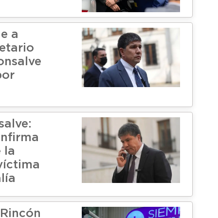
ne a
etario
onsalve
por
alve:
onfirma
 la
víctima
lía
 Rincón