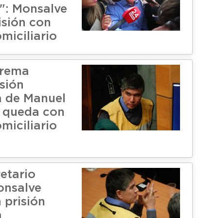
s": Monsalve
isión con
miciliario
prema
isión
a de Manuel
 queda con
miciliario
etario
onsalve
 prisión
a