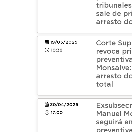
tribunale
sale de pr
arresto do
Corte Su
19/05/2025
10:36
revoca pr
preventiv
Monsalve:
arresto do
total
Exsubsecr
30/04/2025
17:00
Manuel M
seguirá en
preventiv