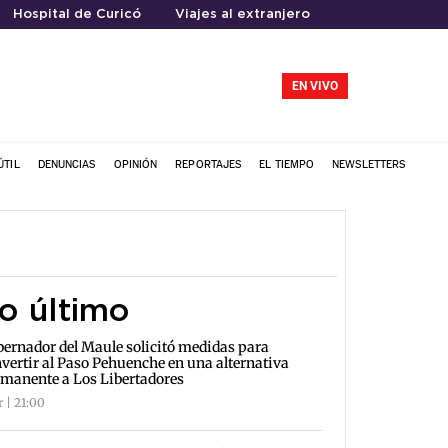
Hospital de Curicó
Viajes al extranjero
EN VIVO
ÚTIL
DENUNCIAS
OPINIÓN
REPORTAJES
EL TIEMPO
NEWSLETTERS
o último
ernador del Maule solicitó medidas para
vertir al Paso Pehuenche en una alternativa
manente a Los Libertadores
r | 21:00