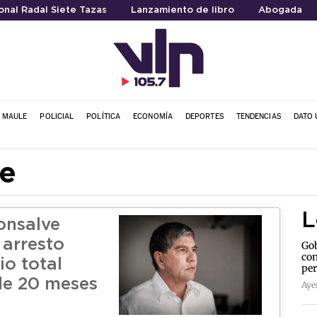
nal Radal Siete Tazas
Lanzamiento de libro
Abogada
L MAULE
POLICIAL
POLÍTICA
ECONOMÍA
DEPORTES
TENDENCIAS
DATO 
e
L
onsalve
 arresto
Gob
con
io total
per
de 20 meses
Aye