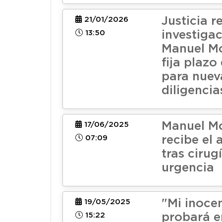
Justicia r
21/01/2026
13:50
investiga
Manuel Mo
fija plazo
para nuev
diligencia
Manuel M
17/06/2025
07:09
recibe el 
tras cirug
urgencia
"Mi inoce
19/05/2025
15:22
probará e