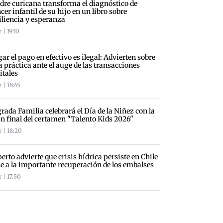
re curicana transforma el diagnóstico de
cer infantil de su hijo en un libro sobre
iliencia y esperanza
 | 19:10
ar el pago en efectivo es ilegal: Advierten sobre
a práctica ante el auge de las transacciones
itales
 | 18:45
rada Familia celebrará el Día de la Niñez con la
n final del certamen "Talento Kids 2026"
 | 18:20
erto advierte que crisis hídrica persiste en Chile
e a la importante recuperación de los embalses
 | 17:50