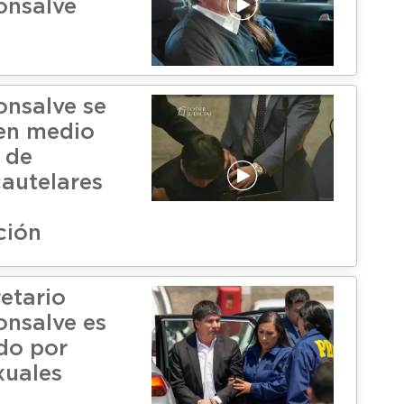
onsalve
nsalve se
en medio
 de
autelares
ción
etario
nsalve es
do por
xuales