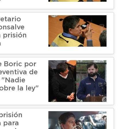
etario
onsalve
 prisión
a
e Boric por
eventiva de
 "Nadie
obre la ley"
prisión
a para