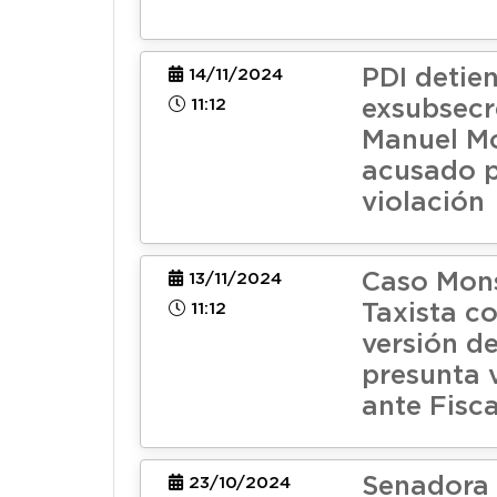
PDI detie
14/11/2024
11:12
exsubsecr
Manuel M
acusado 
violación
Caso Mons
13/11/2024
11:12
Taxista c
versión de
presunta 
ante Fisca
Senadora
23/10/2024