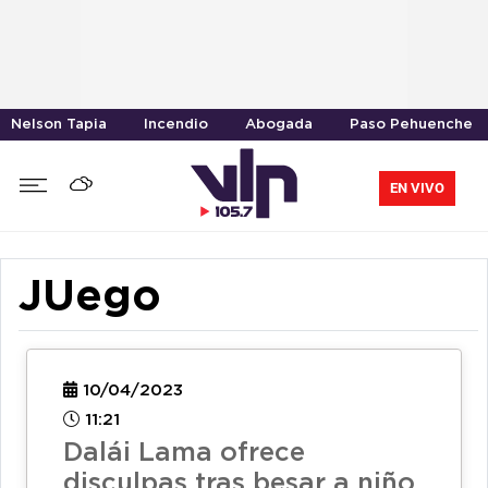
Nelson Tapia
Incendio
Abogada
Paso Pehuenche
EN VIVO
JUego
10/04/2023
11:21
Dalái Lama ofrece
disculpas tras besar a niño