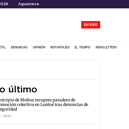
2026
Aguanieve
EN VIVO
ÚTIL
DENUNCIAS
OPINIÓN
REPORTAJES
EL TIEMPO
NEWSLETTERS
o último
icipio de Molina recupera paradero de
omoción colectiva en Lontué tras denuncias de
seguridad
 | 14:53