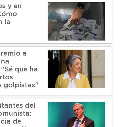
os y en
¿Cómo
n la
premio a
ina
"Sé que ha
rtos
s golpistas"
itantes del
omunista:
ncia de