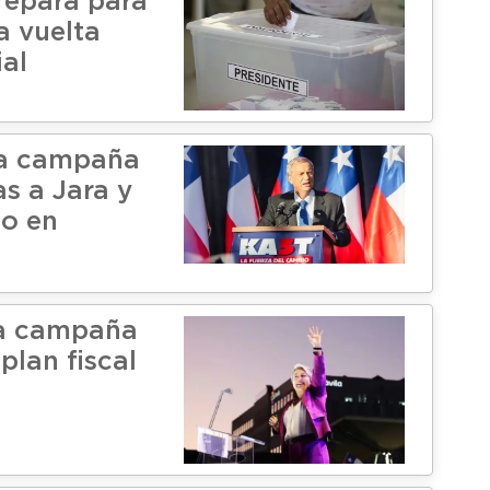
prepara para
a vuelta
ial
ra campaña
as a Jara y
no en
ra campaña
plan fiscal