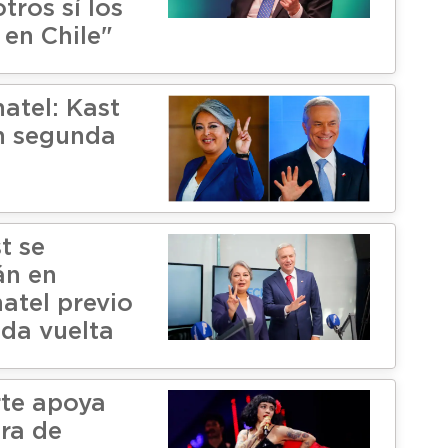
otros sí los
en Chile"
atel: Kast
en segunda
t se
án en
atel previo
nda vuelta
te apoya
ra de