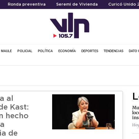
Ronda preventiva
Seremi de Vivienda
Curicó Unido 
L MAULE
POLICIAL
POLÍTICA
ECONOMÍA
DEPORTES
TENDENCIAS
DATO 
L
a al
de Kast:
Mun
loc
n hecho
in
la
Hoy
ia de