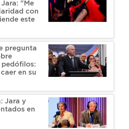
 Jara: "Me
laridad con
iende este
e pregunta
obre
 pedófilos:
 caer en su
: Jara y
entados en