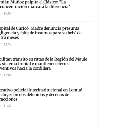
ián Muñoz palpita el Clásico: "La
concentración marcará la diferencia"
| 14:35
pital de Curicó: Madre denuncia presunta
ligencia y falta de insumos para su bebé de
tro meses
 | 12:47
ilitan tránsito en rutas de la Región del Maule
s sistema frontal y mantienen cierres
ventivos hacia la cordillera
 | 12:10
rativo policial interinstitucional en Lontué
cluye con dos detenidos y decenas de
racciones
| 11:45