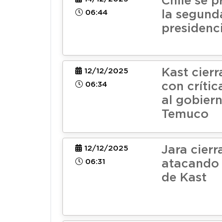
Chile se 
06:44
la segund
presidenc
Kast cier
12/12/2025
06:34
con crític
al gobier
Temuco
Jara cier
12/12/2025
06:31
atacando 
de Kast