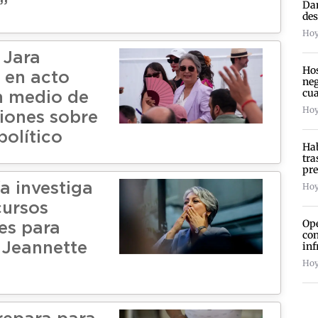
Dam
”
des
Hoy 
 Jara
Hos
 en acto
neg
cua
n medio de
Hoy
iones sobre
político
Hab
tra
pre
a investiga
Hoy
cursos
Ope
es para
con
inf
 Jeannette
Hoy 