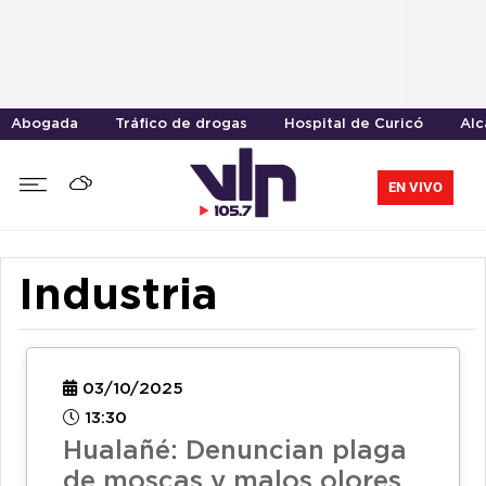
Abogada
Tráfico de drogas
Hospital de Curicó
Alc
EN VIVO
Industria
03/10/2025
13:30
Hualañé: Denuncian plaga
de moscas y malos olores