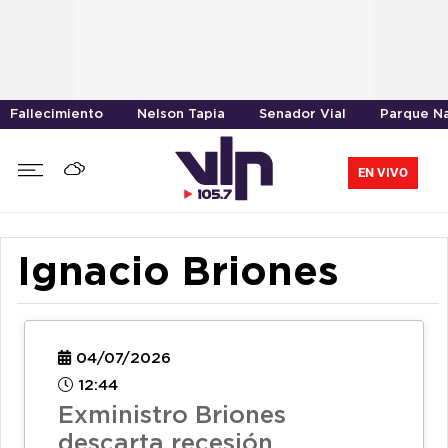
Fallecimiento
Nelson Tapia
Senador Vial
Parque Na
EN VIVO
Ignacio Briones
04/07/2026
12:44
Exministro Briones
descarta recesión