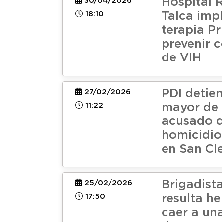
Hospital 
30/04/2026
18:10
Talca imp
terapia P
prevenir 
de VIH
PDI detie
27/02/2026
11:22
mayor de
acusado 
homicidio
en San Cl
Brigadist
25/02/2026
17:50
resulta he
caer a un