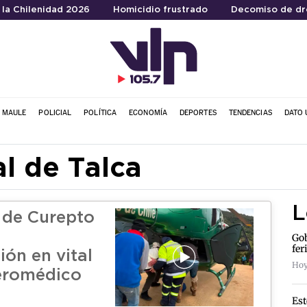
 la Chilenidad 2026
Homicidio frustrado
Decomiso de dr
L MAULE
POLICIAL
POLÍTICA
ECONOMÍA
DEPORTES
TENDENCIAS
DATO 
al de Talca
L
 de Curepto
Gob
fer
ión en vital
Hoy 
eromédico
Est