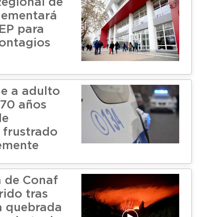
Regional de
lementará
rEP para
contagios
ne a adulto
 70 años
de
 frustrado
emente
a de Conaf
rido tras
a quebrada