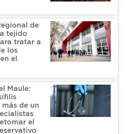
Regional de
a tejido
ara tratar a
e los
en el
el Maule:
filis
 más de un
ecialistas
retomar el
eservativo