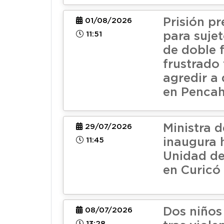
Prisión pr
01/08/2026
11:51
para suje
de doble 
frustrado 
agredir a
en Penca
Ministra 
29/07/2026
11:45
inaugura 
Unidad de
en Curicó
Dos niños
08/07/2026
13:28