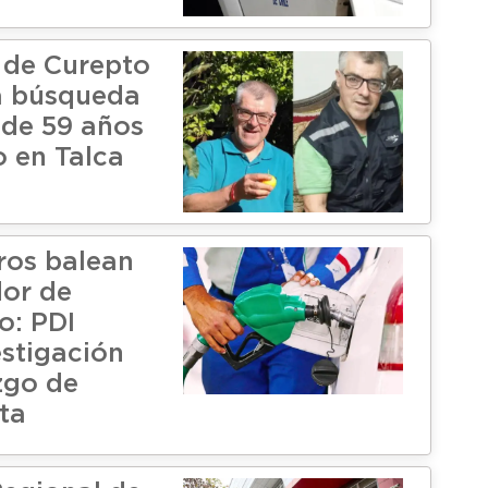
 de Curepto
ca búsqueda
 de 59 años
o en Talca
ros balean
dor de
o: PDI
estigación
zgo de
ta