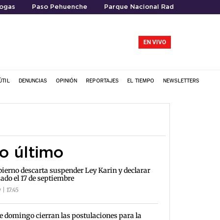
ogas
Paso Pehuenche
Parque Nacional Radal Siete Taza
EN VIVO
ÚTIL
DENUNCIAS
OPINIÓN
REPORTAJES
EL TIEMPO
NEWSLETTERS
o último
ierno descarta suspender Ley Karin y declarar
iado el 17 de septiembre
| 17:45
e domingo cierran las postulaciones para la