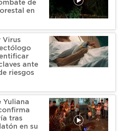
combate de
orestal en
 Virus
fectólogo
entificar
claves ante
e riesgos
e Yuliana
 confirma
ía tras
latón en su