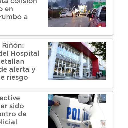
nta colisión
o en
 rumbo a
 Riñón:
del Hospital
etallan
de alerta y
de riesgo
ective
er sido
entro de
licial