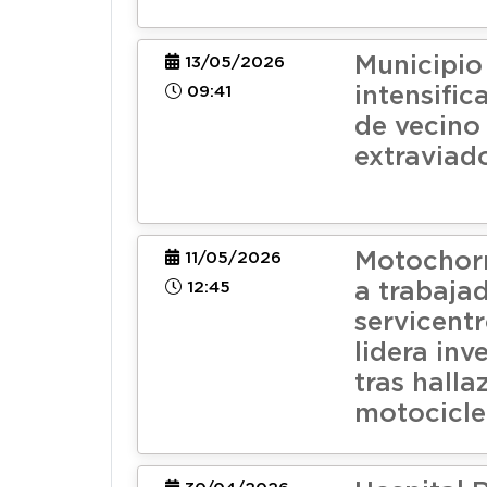
Municipio
13/05/2026
09:41
intensifi
de vecino
extraviad
Motochor
11/05/2026
12:45
a trabaja
servicentr
lidera inv
tras halla
motocicle