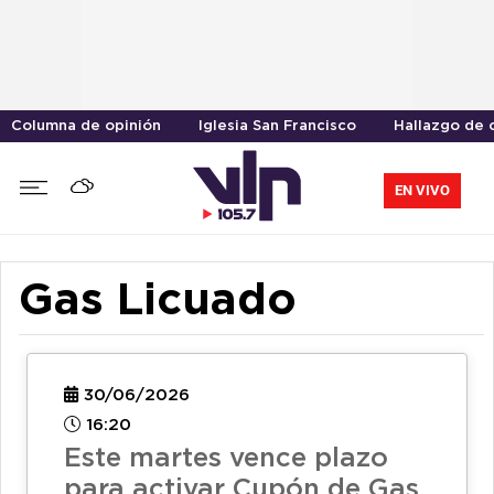
Columna de opinión
Iglesia San Francisco
Hallazgo de 
EN VIVO
Gas Licuado
30/06/2026
16:20
Este martes vence plazo
para activar Cupón de Gas