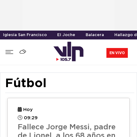
Iglesia San Francisco
El Joche
Balacera
Hallazgo 
EN VIVO
Fútbol
Hoy
09:29
Fallece Jorge Messi, padre
de Lionel, a los 68 años en