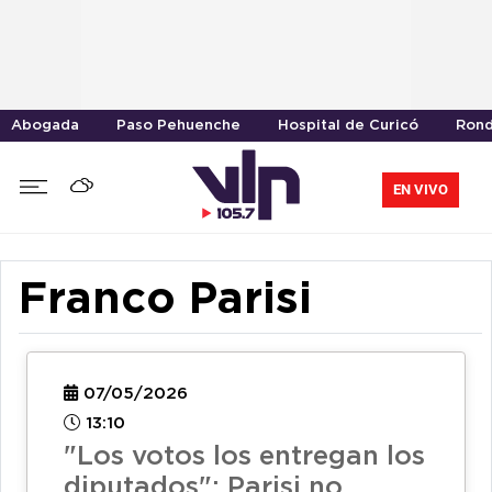
Abogada
Paso Pehuenche
Hospital de Curicó
Rond
EN VIVO
Franco Parisi
07/05/2026
13:10
"Los votos los entregan los
diputados": Parisi no