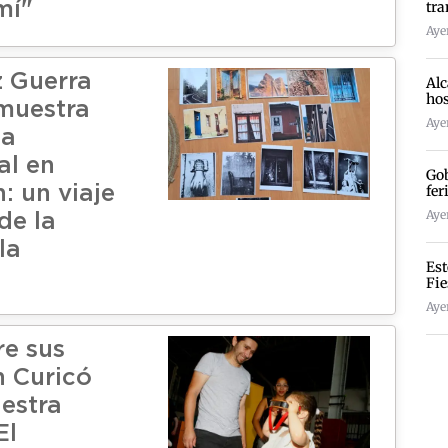
tra
mí"
Ayer
 Guerra
Alc
hos
muestra
Ayer
ca
al en
Gob
fer
: un viaje
Ayer
de la
la
Est
Fie
Ayer
re sus
n Curicó
estra
El