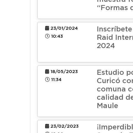
“Formas d
Inscríbete
23/01/2024
10:43
Raid Inte
2024
Estudio p
18/05/2023
11:34
Curicó co
comuna c
calidad de
Maule
¡Imperdibl
23/02/2023