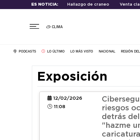
ES NOTICIA:
Hallazgo de craneo
Venta cla
CLIMA
PODCASTS
LO ÚLTIMO
LO MÁS VISTO
NACIONAL
REGIÓN DE
Exposición
Cibersegu
12/02/2026
11:08
riesgos o
detrás del
"hazme u
caricatur