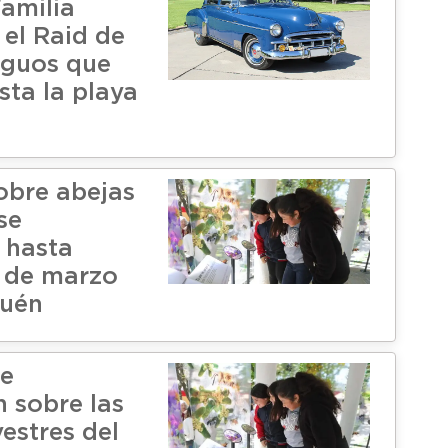
amilia
el Raid de
iguos que
sta la playa
obre abejas
se
 hasta
 de marzo
quén
te
n sobre las
vestres del