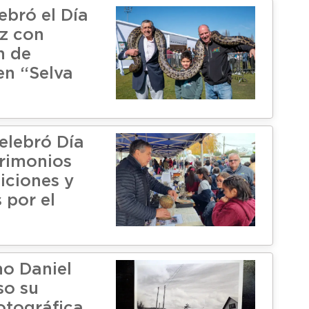
ebró el Día
ez con
n de
en “Selva
elebró Día
trimonios
iciones y
 por el
no Daniel
so su
otográfica