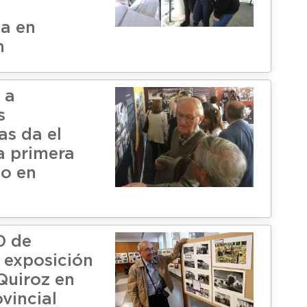
a en
n
 a
s
as da el
a primera
o en
0 de
 exposición
Quiroz en
vincial