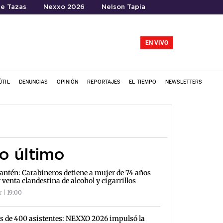
te Tazas
Nexxo 2026
Nelson Tapia
EN VIVO
ÚTIL
DENUNCIAS
OPINIÓN
REPORTAJES
EL TIEMPO
NEWSLETTERS
o último
antén: Carabineros detiene a mujer de 74 años
 venta clandestina de alcohol y cigarrillos
 | 19:00
 de 400 asistentes: NEXXO 2026 impulsó la