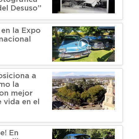
el Desuso”
 en la Expo
rnacional
osiciona a
mo la
on mejor
 vida en el
e! En