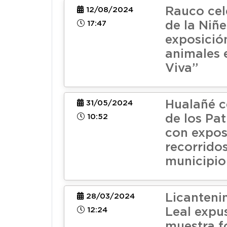
Rauco cel
12/08/2024
17:47
de la Niñ
exposició
animales 
Viva”
Hualañé c
31/05/2024
10:52
de los Pa
con expos
recorridos
municipio
Licanteni
28/03/2024
12:24
Leal expu
muestra f