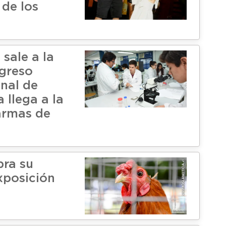
 de los
 sale a la
ngreso
onal de
 llega a la
armas de
bra su
xposición