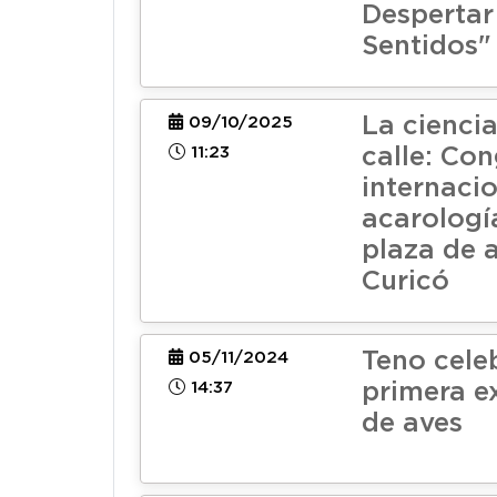
Despertar
Sentidos"
La ciencia
09/10/2025
11:23
calle: Co
internaci
acarología
plaza de 
Curicó
Teno cele
05/11/2024
14:37
primera e
de aves