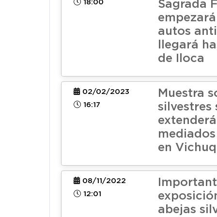
18:00
Sagrada F
empezará 
autos ant
llegará ha
de Iloca
Muestra s
02/02/2023
16:17
silvestres 
extenderá
mediados
en Vichu
Importan
08/11/2022
12:01
exposició
abejas sil