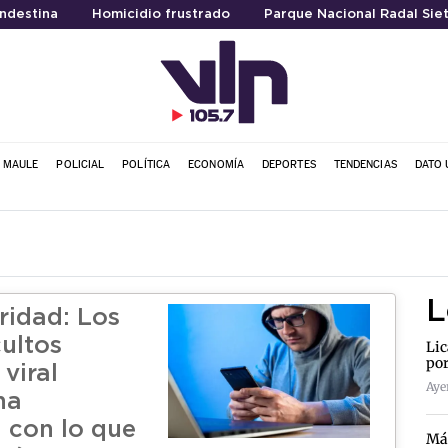
ndestina
Homicidio frustrado
Parque Nacional Radal Sie
L MAULE
POLICIAL
POLÍTICA
ECONOMÍA
DEPORTES
TENDENCIAS
DATO 
L
ridad: Los
cultos
Lic
por
 viral
Ayer
na
a con lo que
Más